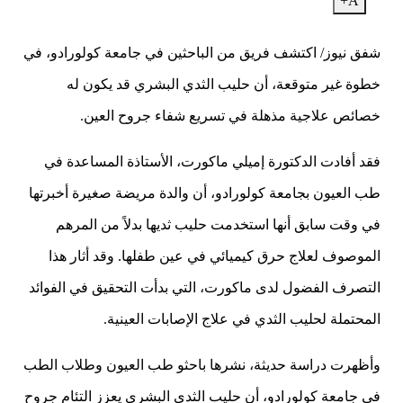
A+
شفق نيوز/ اكتشف فريق من الباحثين في جامعة كولورادو، في
خطوة غير متوقعة، أن حليب الثدي البشري قد يكون له
خصائص علاجية مذهلة في تسريع شفاء جروح العين.
فقد أفادت الدكتورة إميلي ماكورت، الأستاذة المساعدة في
طب العيون بجامعة كولورادو، أن والدة مريضة صغيرة أخبرتها
في وقت سابق أنها استخدمت حليب ثديها بدلاً من المرهم
الموصوف لعلاج حرق كيميائي في عين طفلها. وقد أثار هذا
التصرف الفضول لدى ماكورت، التي بدأت التحقيق في الفوائد
المحتملة لحليب الثدي في علاج الإصابات العينية.
وأظهرت دراسة حديثة، نشرها باحثو طب العيون وطلاب الطب
في جامعة كولورادو، أن حليب الثدي البشري يعزز التئام جروح