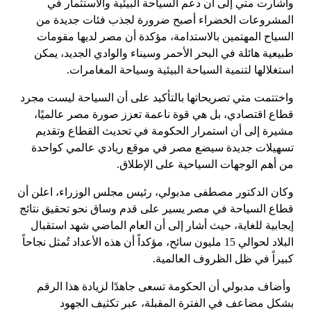
وأشارت متي إلى أن دعم السياحة البيئية والاستثمار في
المشروعات الخضراء أصبح ضرورة لجذب فئات جديدة من
السياح المهتمين بالاستدامة، مؤكدة أن مصر لديها مقومات
طبيعية هائلة في البحر الأحمر وسيناء والوادي الجديد، يمكن
استغلالها لتنمية السياحة البيئية وسياحة المغامرات.
واختتمت متي تصريحاتها بالتأكيد على أن السياحة ليست مجرد
قطاع اقتصادي، بل هي قوة ناعمة تعزز صورة مصر عالميًا،
مشيرة إلى أن استمرار الحكومة في تحديث القطاع وتقديم
تسهيلات جديدة سيضع مصر في موقع ريادي عالمي كواحدة
من أهم الوجهات السياحية على الإطلاق.
وكان الدكتور مصطفى مدبولي، رئيس مجلس الوزراء، اعلن أن
قطاع السياحة في مصر يسير على قدم وساق نحو تحقيق نتائج
إيجابية للغاية، حيث أشار إلى أن العام الماضي شهد استقبال
البلاد لحوالي 15 مليون سائح، مؤكداً أن هذه الأعداد تُمثل نجاحاً
كبيراً في ظل الظروف العالمية.
وأضاف مدبولي أن الحكومة تسعى جاهدًا لزيادة هذا الرقم
بشكل مضاعف في الفترة المقبلة، عبر تكثيف الجهود