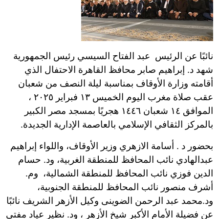
نائبًا عن الرئيس عبد الفتاح السيسي رئيس الجمهورية
شهد د. إبراهيم صابر محافظ القاهرة الاحتفال الذي
أقامته وزارة الأوقاف بمناسبة ليلة النصف من شعبان
عقب صلاة مغرب اليوم الخميس ١٣ فبراير ٢٠٢٥ ،
الموافق ١٤ شعبان ١٤٤٦ هجريًا بمسجد مصر الكبير
بالمركز الثقافي الإسلامي بالعاصمة الإدارية الجديدة.
بحضور د . أسامة الازهري وزير الأوقاف، واللواء إبراهيم
عبدالهادي نائب المحافظ للمنطقة الغربية، ود. حسام
الدين فوزي نائب المحافظ للمنطقة الشمالية، وم.
أشرف منصور نائب المحافظ للمنطقة الجنوبية،
ود.محمد عبد الرحمن الضوينى وكيل الأزهر الشريف نائبًا
عن فضيلة الأمام الأكبر شيخ الأزهر ، ود. نظير عياد مفتى