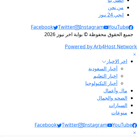
اتصل بنا
من نحن
إيجي 24 نيوز
Social Links
Facebook
Twitter
Instagram
YouTube
جميع الحقوق محفوظة © بوابة اخر نيوز 2026
Powered by Arb4Host Network
اخر الاخبار
أخبار السعودية
اخبار التعليم
أخبار التكنولوجيا
مال وأعمال
الصحه والجمال
السيارات
منوعات
Social Link
Facebook
Twitter
Instagram
YouTube