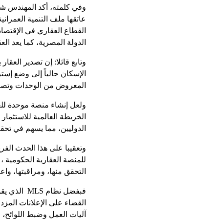
وفي كلمته، أكد المهندس شري
عاتقها ملف التنمية العمران
القطاع العقاري في الإقتصاد
الدولة المصرية، كما يعد ال
وتابع قائلا: إن تصدير العق
الإسكان حالياً إلى وضع إست
المعروض من الوحدات وتصني
ولعل إنشاء منصة موحدة لل
الخريطة العالمية للاستثمار 
الدوليين، مما يسهم في تحق
للمنصة العقارية الحكومية ،
التحقق منها، ومراقبتها، واع
فبفضل نظام
القضاء على الإعلانات المز
آليات العمل وضبط اللوائح، 