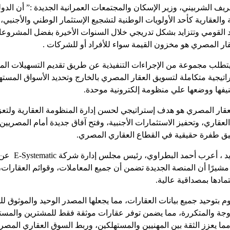
ف الشربيني، وزير الإسكان والمجتمعات العمرانية الجديدة :” أن الد
ية والعقارية كأحد الأولويات الوطنية لتشجيع الإستثمار الوطني والأجنب
 القومي وتتزايد بشكل تدريجي خلال السنوات الأخيرة بفضل المشروعات 
عقار المصري هو مخزون القيمة سواء للأفراد أو للشركات .
ار يتطلب مجموعة من الإجراءات التنفيذية عن طريق تقديم التسهيلات ال
راتيجية متكاملة لتسويق العقار المصري بالخارج وتحديد الأسواق الم
فها ووضعها علي منظومة إلكترونية موحدة.
عقار المصري هو هدف إستراتيجي لحسن إدارة المنظومة العقارية ولتع
العقاري، وتحفيز الاستثمارات الأجنبية، وفتح آفاق جديدة أمام المصريين
يق طفرة حقيقية في القطاع العقاري المصري.
وتعقيبا على هذا 
 مشيرًا أن المنصة الجديدة تضمن أن جميع المعاملات، وقوائم العقارات
تمادها بمصداقية عالية.
 MLS الذي يقوم بتوحيد جميع بيانات العقارات، مما يجعلها المصدر الوحيد والموث
دوجة والمتكررة، مما يضمن توفر عقارات موثقة فقط للمشترين والمست
مما يعزز الثقة بين المهنيين والمستهلكين، وربط السوق العقاري المصري