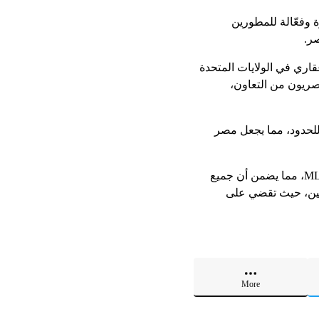
 وفعّالة للمطورين
صر.
ال بشبكة عالمية تضم أكثر من 2 مليون محترف عقاري في الولايات المتحدة
حترفون العقاريون المصريون من التعاون،
 للحدود، مما يجعل مصر
ومن المقرر أن تعمل المنصة الرسمية المصرية للعقارات على نقل البيانات مباشرة من منظومة MLS، مما يضمن أن جميع
لكين، حيث تقضي على
More