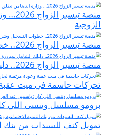
منصة ت
الزوجية
منصة تيسير الزواج 2026.. خطوات التسجيل وشروط مبادرة فرحة مصر
منصة تيسير الزواج 2026.. دليلك الشامل لمبادرة «فرحة مصر» لدعم تجهيز العرائس
تحركات حاسمة في ميت عقبة و
برومو مسلسل وننسى اللي كان:
تمويل كنف للسيدات من بنك ال