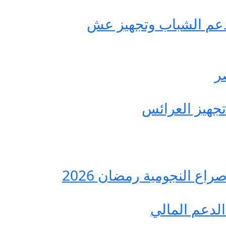
حة مصر لدعم الشباب وتجهيز عش
ع النجومية رمضان 2026
لدعم المالي