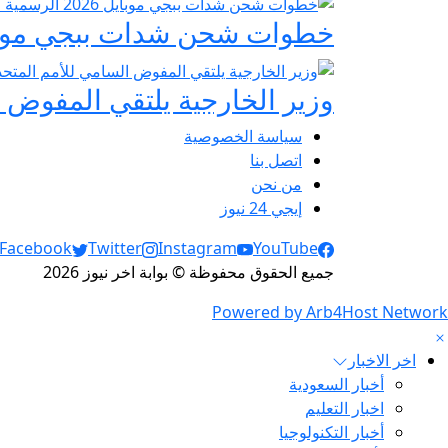
خطوات شحن شدات ببجي موبايل 2026 الرسمية عبر
وزير الخارجية يلتقي المفوض ا
سياسة الخصوصية
اتصل بنا
من نحن
إيجي 24 نيوز
Social Links
Facebook
Twitter
Instagram
YouTube
جميع الحقوق محفوظة © بوابة اخر نيوز 2026
Powered by Arb4Host Network
اخر الاخبار
أخبار السعودية
اخبار التعليم
أخبار التكنولوجيا