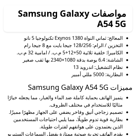
مواصفات Samsung Galaxy
A54 5G
المعالج: ثماني النواة Exynos 1380 تكنولوجيا 5 نانو
التخزين / الرام: 128/256 جيجا بايت مع 8 جيجا رام
الكاميرا: خلفية ثلاثية 50+12+5 م.ب. / امامية 32 م.ب.
الشاشة: 6.4 بوصة بدقة 1080×2340 بها ثقب صغير
نظام التشغيل: اندرويد 13
البطارية: 5000 مللي أمبير
مميزات Samsung Galaxy A54 5G
يتميز الهاتف بحماية كاملة ضد الماء والغبار، مما يجعله خيارًا
مثاليًا للاستخدام في مختلف الظروف.
تصميم زجاجي أنيق وفاخر يضفي على الجهاز مظهرًا مميزًا.
بطارية قوية تدوم طويلًا، مما يلبي احتياجات المستخدمين
الذين يعتمدون على هواتفهم لفترات طويلة.
يقدم الهاتف تجربة صوتية ممتازة بفضل السماعات الستيريو