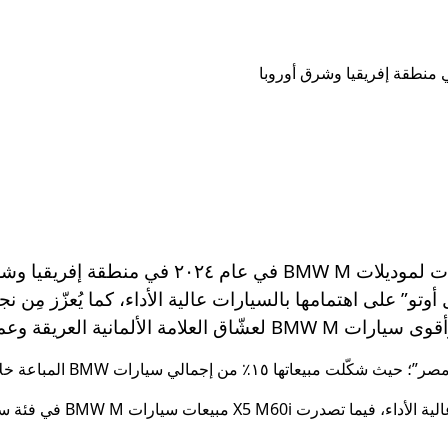
أعلنت “BMW مصر” عن تسجيلها أعلى مبيعات لموديل
ل أوتو” على اهتمامها بالسيارات عالية الأداء، كما يُعزّز مِ