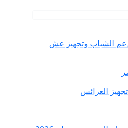
حة مصر لدعم الشباب وتجهيز عش