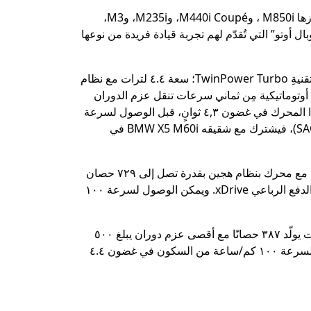
وبخلاف هذه الموديلات الأعلى مبيعًا في فئتها، توفّر “BMW مصر” باقة عريضة من طرازات M الأخرى لعملائها في البلاد، أبرزها M850i ، وM440i Coupé، وM235i، وM3،
بال أوتو” التي تُقدّم لهم تجربة قيادة فريدة من نوعها
الموديل BMW X5 M60i ينتمي لفئة سيارات الـSUV عالية الأداء، وهو يعتمد على محرك قوي مِن ثماني أسطوانات يستعين بتقنيةِ TwinPower Turbo؛ سعة ٤.٤ لترات مع نظام
م دوران يبلغ ٧٥٠ نيوتن-متر، كما يتّصل بعلبة تروس أوتوماتيكية مِن ثماني سرعات تنقل عزم الدوران
إلى العجلات الأربع من خلال نظام xDrive الغني عن التعريف. ويمكن الوصول إلى سرعة ١٠٠ كم/ساعة من السكون مع هذا المحرك في غضون ٤,٣ ثوانٍ، قبل الوصول لسرعة
قصوى مقدارها ٢٥٠ كم/ساعة. أما الطراز الشقيق BMW X6 M60i، والذي ينتمي لفئة سيارات “كوبيه الأنشطة الرياضية” (SAC)، فيشترك مع شقيقه BMW X5 M60i في
وبالنسبة للسيارة السيدان من الحجم الكبير BMW M5، فنجدها تستعين بمحرك مميّز مِن ثماني أسطوانات بسعة ٤,٤ لترات، مع محرك بنظام هجين بقدرة تصل إلى ٧٢٩ حصان
وأقصى عزم دوران يبلغ ١٠٠٠ نيوتن-متر. يتصل هذا المحرك الرائع بعلبة تروس من ثماني سرعات تنقل عزم الدوران لنظام الدفع الرباعي xDrive. ويمكن الوصول لسرعة ١٠٠
أما عن السيدان الفخمة متوسطة الحجم M340i xDrive، فنجدها تعتمد على محرك من ست أسطوانات متتالية بسعة ٣ لترات يولّد ٣٨٧ حصانًا مع أقصى عزم دوران يبلغ ٥٠٠
نيوتن-متر، كما يتَّصل بعلبة تروس أوتوماتيكية من ثماني سرعات تَنْقُل عزم الدوران إلى العجلات الأربع، مع إمكانية الوصول لسرعة ١٠٠ كم/ساعة من السكون في غضون ٤.٤