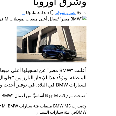
وشرق أوروبا
By
عمرو شوقي
Updated on
المنطقة. ويؤكّد هذا الإنجاز البارز من “جلوبا
لسيارات BMW في البلاد، في توفير أحدث وأقوى سيارات BMW M لعشّاق العلامة الألمانية العريقة وعملائها الأوفياء في مصر.
أصبحت موديلات M جزءًا أساسيًّا من أعمال “BMW مصر”؛ حيث شكّلت مبيعاتها ١٥٪ من إجمالي سيارات BMW المباعة خلال عام ٢٠٢٤.
BMWفي فئة سيارات السيدان.