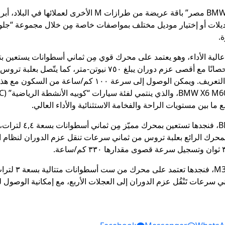
 هذه الموديلات أو إختيار موديل مختلف بمواصفات خاصة مِن خلال مجموعة “جلو
ة.
هجين معتدل بقدرة ٤٨ فولت. يولِّد هذا المحرك ٥٣٠ حصانًا مع أقصى عز
ما بين مستويات الراحة والفخامة الاستثنائية والأداء العالي.