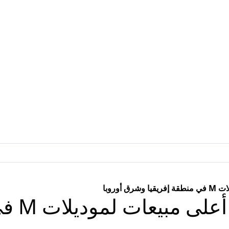
“BMW مص