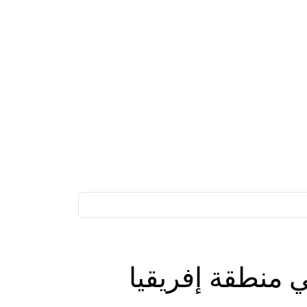
ر” تُسجّل أعلى مبيعات لموديلات M في منطقة إفريقيا