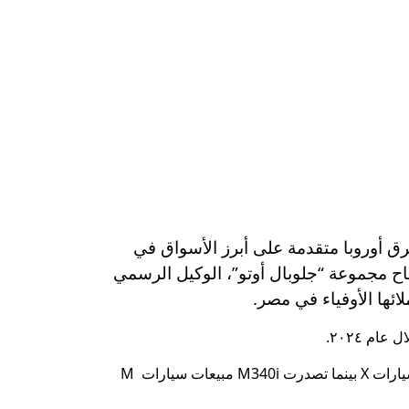
ات BMW M في عام ٢٠٢٤ في منطقة إفريقيا وشرق أوروبا متقدمة على أبرز الأسواق في
ن نجاح مجموعة “جلوبال أوتو”، الوكيل الرسمي
وتصدرت BMW M5 مبيعات فئة سيارات M BMWعالية الأداء، فيما تصدرت X5 M60i مبيعات سيارات BMW M في فئة سيارات X بينما تصدرت M340i مبيعات سيارات M