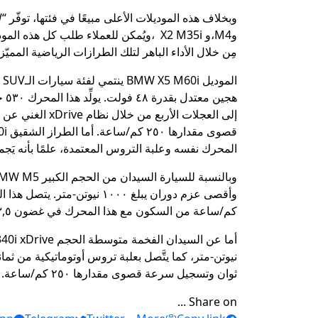
وM4،و X2 M35i ،ويُمكن للعملاء طلب كل
مِن خلال الأداء الباهر لتلك الطرازات الرياضية المميّز
المحرك نفسه وعلبة التروس المعتمدة، علمًا بأنه يَجمع 
كم/ساعة من السكون مع هذا المحرك في غضون ٣,٥ ثوان وتسجيل سرعة قصوى مقدارها ٣٣٠ كم/ساعة.
ثوان وتسجيل سرعة قصوى مقدارها ٢٥٠ كم/ساعة.
Share on ...