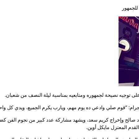
لى توجيه نصيحة لجمهوره ومتابعيه بمناسبة ليلة النصف من شعبان.
ام: “قوم صلي وادعي ده يوم مهم، ويارب يكرم الجميع، ويدي كل واحد 
أعمال كزبرة فيلم «الحريفة 2» تأليف إياد صالح وإخراج كريم سعد، ويشهد مشاركة عدد كبير
لقدم المعتزل مايكل أوين.