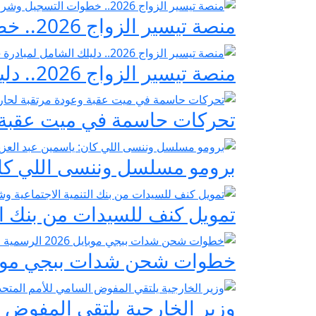
منصة تيسير الزواج 2026.. خطوات التسجيل وشروط مبادرة فرحة مصر
منصة تيسير الزواج 2026.. دليلك الشامل لمبادرة «فرحة مصر» لدعم تجهيز العرائس
تحركات حاسمة في ميت عقبة و
برومو مسلسل وننسى اللي كان:
تمويل كنف للسيدات من بنك ال
خطوات شحن شدات ببجي موبايل 2026 الرسمية عبر
وزير الخارجية يلتقي المفوض ا