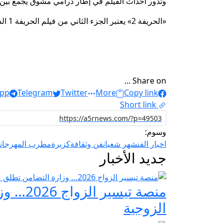
وتدور أحداث الفيلم في إطار درامي مشوق يجمع بين ا
«الحريفة 2» يعتبر الجزء الثاني من فيلم الحريفة 1 الذي نجح في تحقيق إيرادات تجاوزت الـ75 مليون جنيه في دُور العرض المصرية.
Share on ...
pp
Telegram
Twitter
More
Copy link
Short link
وسوم:
اخبار الفن
شهر شعبان
فن وثقافة
كزبرة
مطرب المهرجانا
جديد الأخبار
منصة ت
الزوجية