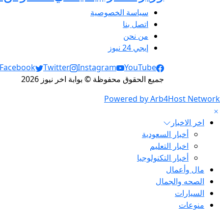
سياسة الخصوصية
اتصل بنا
من نحن
إيجي 24 نيوز
Social Links
Facebook
Twitter
Instagram
YouTube
جميع الحقوق محفوظة © بوابة اخر نيوز 2026
Powered by Arb4Host Network
اخر الاخبار
أخبار السعودية
اخبار التعليم
أخبار التكنولوجيا
مال وأعمال
الصحه والجمال
السيارات
منوعات