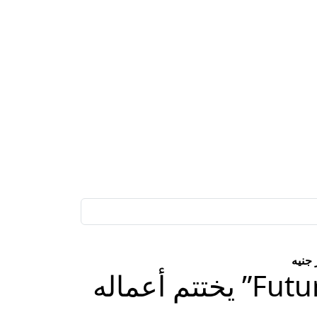
معرض المستقبل العقاري “Future Real Estate Expo” يختتم أعماله