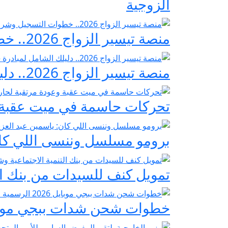
الزوجية
منصة تيسير الزواج 2026.. خطوات التسجيل وشروط مبادرة فرحة مصر
منصة تيسير الزواج 2026.. دليلك الشامل لمبادرة «فرحة مصر» لدعم تجهيز العرائس
تحركات حاسمة في ميت عقبة و
برومو مسلسل وننسى اللي كان:
تمويل كنف للسيدات من بنك ال
خطوات شحن شدات ببجي موبايل 2026 الرسمية عبر