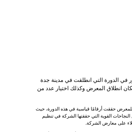
احًا قويًا وإشادة من جميع الحضور في الدورة التي انطلقت في مدينة جدة
تيار الذكي لتوقيت ومكان انطلاق المعرض وكذلك اختيار عدد من
يس مجلس إدارة شركتي Egypt Gulf وSEEN Real Estate، إن شركة Egypt Gulf المنظمة للمعرض حققت أرقامًا قياسية في هذه الدورة، حيث
الدورة إضافة قوية لسلسلة من النجاحات القوية التي حققتها الشركة في تنظيم
لاء على معارض الشركة.