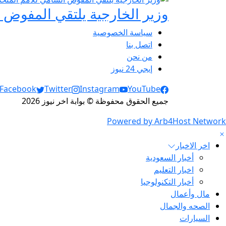
وزير الخارجية يلتقي المفوض ا
سياسة الخصوصية
اتصل بنا
من نحن
إيجي 24 نيوز
Social Links
Facebook
Twitter
Instagram
YouTube
جميع الحقوق محفوظة © بوابة اخر نيوز 2026
Powered by Arb4Host Network
اخر الاخبار
أخبار السعودية
اخبار التعليم
أخبار التكنولوجيا
مال وأعمال
الصحه والجمال
السيارات