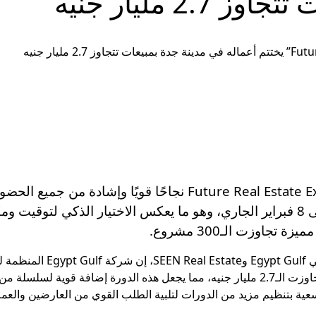
2 مليار جنيه
شهدت دورة معرض المستقبل العقاري- Future Real Estate Expo نج
بفندق الريتز كارلتون خلال الفترة من 6 وحتى 8 فبراير الجاري، وهو ما يعكس الاخ
وزت الـ300 مشروع.
قال المهندس سامح أحمد، رئ
شهدت حضورًا قويًا لأكثر من 7 آلاف زائر، ومبيعات تجاوزت الـ2.7 مليار جنيه، مما يجعل هذه 
ية بتنظيم مزيد من الدورات لتلبية الطلب القوي من العارضين والعم