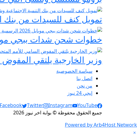
تمويل كنف للسيدات من بنك ال
خطوات شحن شدات ببجي موبايل 2026 الرسمية عبر
وزير الخارجية يلتقي المفوض ا
سياسة الخصوصية
اتصل بنا
من نحن
إيجي 24 نيوز
Social Links
Facebook
Twitter
Instagram
YouTube
جميع الحقوق محفوظة © بوابة اخر نيوز 2026
Powered by Arb4Host Network