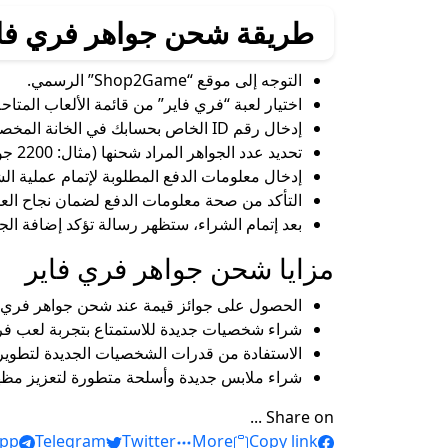
طريقة شحن جواهر فري فاير 2025  Fire
التوجه إلى موقع “Shop2Game” الرسمي.
اختيار لعبة “فري فاير” من قائمة الألعاب المتاحة
إدخال رقم ID الخاص بحسابك في الخانة المخصصة.
تحديد عدد الجواهر المراد شحنها (مثال: 2200 جوهرة).
إدخال معلومات الدفع المطلوبة لإتمام عملية الش
التأكد من صحة معلومات الدفع لضمان نجاح العم
بعد إتمام الشراء، ستظهر رسالة تؤكد إضافة الجواهر إلى حسابك، 
مزايا شحن جواهر فري فاير
الحصول على جوائز قيمة عند شحن جواهر فري ف
شراء شخصيات جديدة للاستمتاع بتجربة لعب فري
الاستفادة من قدرات الشخصيات الجديدة لتطوير 
شراء ملابس جديدة وأسلحة متطورة لتعزيز مظ
Share on ...
pp
Telegram
Twitter
More
Copy link