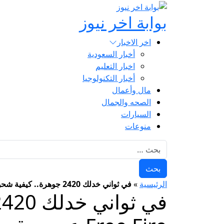
بوابة اخر نيوز
اخر الاخبار
أخبار السعودية
اخبار التعليم
أخبار التكنولوجيا
مال وأعمال
الصحه والجمال
السيارات
منوعات
البحث عن:
الرئيسية
»
في ثواني خدلك 2420 جوهرة.. كيفية شحن جواهر فري فاير 2025 Free Fire عبر موقع غارينا بطريقة آمنة 100%