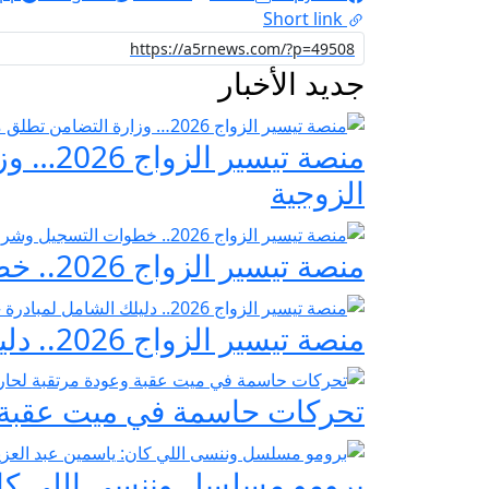
Short link
جديد الأخبار
منصة ت
الزوجية
منصة تيسير الزواج 2026.. خطوات التسجيل وشروط مبادرة فرحة مصر
منصة تيسير الزواج 2026.. دليلك الشامل لمبادرة «فرحة مصر» لدعم تجهيز العرائس
تحركات حاسمة في ميت عقبة و
برومو مسلسل وننسى اللي كان: