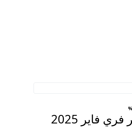
في ثواني خدلك 2420 جوهرة.. كيفية شحن جواهر فري فاير 2025