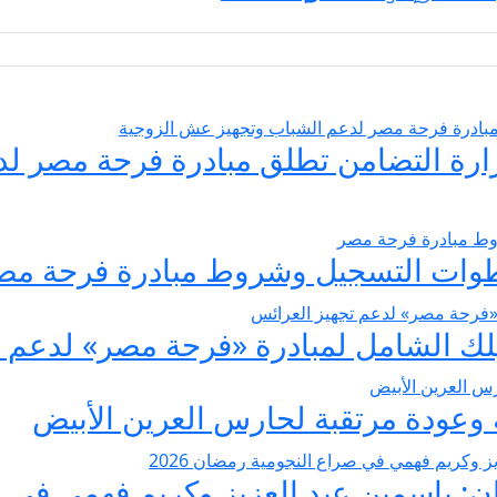
يسير الزواج 2026… وزارة التضامن تطلق مبادرة فر
عودة مرتقبة لحارس العرين الأبيض
 ياسمين عبد العزيز وكريم فهمي في صرا