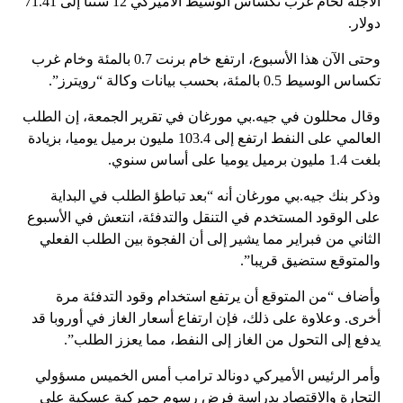
الآجلة لخام غرب تكساس الوسيط الأميركي 12 سنتا إلى 71.41
دولار.
وحتى الآن هذا الأسبوع، ارتفع خام برنت 0.7 بالمئة وخام غرب
تكساس الوسيط 0.5 بالمئة، بحسب بيانات وكالة “رويترز”.
وقال محللون في جيه.بي مورغان في تقرير الجمعة، إن الطلب
العالمي على النفط ارتفع إلى 103.4 مليون برميل يوميا، بزيادة
بلغت 1.4 مليون برميل يوميا على أساس سنوي.
وذكر بنك جيه.بي مورغان أنه “بعد تباطؤ الطلب في البداية
على الوقود المستخدم في التنقل والتدفئة، انتعش في الأسبوع
الثاني من فبراير مما يشير إلى أن الفجوة بين الطلب الفعلي
والمتوقع ستضيق قريبا”.
وأضاف “من المتوقع أن يرتفع استخدام وقود التدفئة مرة
أخرى. وعلاوة على ذلك، فإن ارتفاع أسعار الغاز في أوروبا قد
يدفع إلى التحول من الغاز إلى النفط، مما يعزز الطلب”.
وأمر الرئيس الأميركي دونالد ترامب أمس الخميس مسؤولي
التجارة والاقتصاد بدراسة فرض رسوم جمركية عسكية على