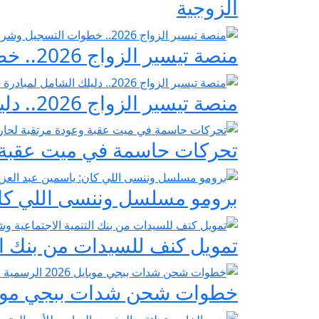
الزوجية
منصة تيسير الزواج 2026.. خطوات التسجيل وشروط مبادرة فرحة مصر
منصة تيسير الزواج 2026.. دليلك الشامل لمبادرة «فرحة مصر» لدعم تجهيز العرائس
تحركات حاسمة في ميت عقبة و
برومو مسلسل وننسى اللي كان:
تمويل كنف للسيدات من بنك ال
خطوات شحن شدات ببجي موبايل 2026 الرسمية عبر