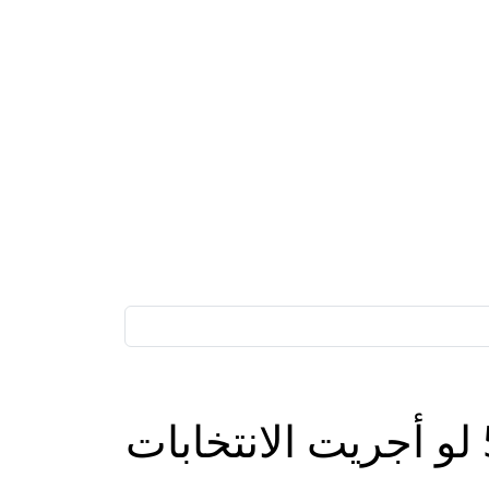
المعارضة تحصل على 60 مقعدا والائتلاف على 50 لو أجريت الانتخابات