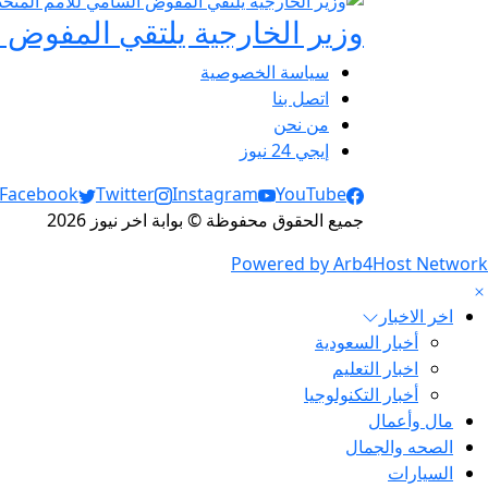
وزير الخارجية يلتقي المفوض ا
سياسة الخصوصية
اتصل بنا
من نحن
إيجي 24 نيوز
Social Links
Facebook
Twitter
Instagram
YouTube
جميع الحقوق محفوظة © بوابة اخر نيوز 2026
Powered by Arb4Host Network
اخر الاخبار
أخبار السعودية
اخبار التعليم
أخبار التكنولوجيا
مال وأعمال
الصحه والجمال
السيارات