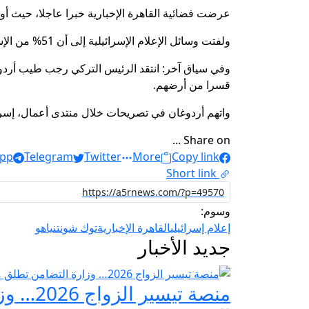
عرضت فضائية القاهرة الإخبارية خبرا عاجلا، حيث أوضح إعلام إسرائيلي، أن المعار
ولفتت وسائل الإعلام الإسرائيلية إلى أن 51% من الإسرائيليين يعتقدون أن نتنياهو يهتم بالحفاظ على ائتلافه.
وفي سياق آخر: انتقد الرئيس التركي رجب طيب أردوغا
قسرا من أرضهم.
واتهم أردوغان في تصريحات خلال منتدى أعمال، إسرائي
Share on ...
pp
Telegram
Twitter
More
Copy link
Short link
وسوم:
إعلام إسرائيلي
القاهرة الإخبارية
توك شو
نتنياهو
جديد الأخبار
منصة ت