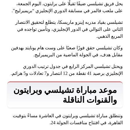
يحل فريق تشيلسي ضيفًا ثقيلًا على برايتون، اليوم الجمعة،
على ملعب فالمر في مسابقة الدوري الإنجليزي “بريميرليج”.
تشيلسي بقياد مدربه إينزو ماريسكا، يتطلع لتحقيق الانتصار
الثاني على التوالي في الدور الإنجليزي، وتأمين تواجده في
المربع الذهبي.
وكان تشيلسي حقق فوزًا صعبًا على وست هام يونايتد بهدفين
مقابل هدف، في الجولة الماضية من البريميرليج.
ويحتل تشيلسي المركز الرابع في جدول ترتيب الدوري
الإنجليزي برصيد 41 نقطة من 12 انتصار و7 تعادلات و5 هزائم.
موعد مباراة تشيلسي وبرايتون
والقنوات الناقلة
وتنطلق مباراة تشيلسي وبرايتون في العاشرة مساءً بتوقيت
القاهرة، في افتتاح منافسات الجولة 24.