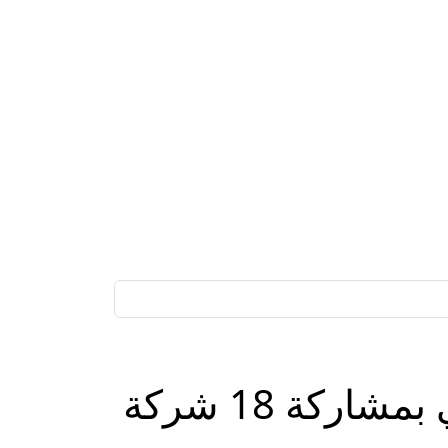
“القابضة” (ADQ) تعلن عن إطلاق كرنفالها السنوي بمشاركة 18 شركة