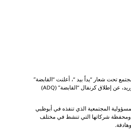
 السمو الشيخ محمد بن زايد آل نهيان رئيس الدولة حفظه الله عام 2025 عام المجتمع تحت شعار “يداً بيد “، أعلنت “القابضة”
(ADQ)، وهي شركة استثمار سيادية عالمية تركز على الاستثمار في البنية التحتية الأساسية وشبكات التوريد، عن إطلاق كرنفال “القابضة” (ADQ)
ادرات أطلقتها “القابضة” (ADQ) في إطار برنامجها للمسؤولية المجتمعية الذي تنفذه في أبوظبي
المجتمعات المحلية التي تستثمر بها، حيث تسعى من خلاله إلى نشر الوعي حول “القابضة” (ADQ) ومحفظة شركاتها التي تنشط في مختلف
هادفة.