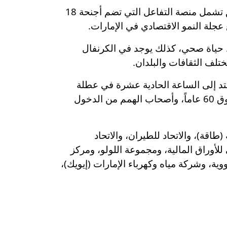
ويشهد الكرنفال لهذا العام العديد من الفعاليات الإبداعية والترفيهية والأجنحة التفاعلية، إذ يتضمن مناطق تشمل منصة التفاعل التي تضم أجنحة 18
ط حياة صحي، كذلك يوجد في الكرنفال
تلف الثقافات والبلدان.
متد إلى الساعة الحادية عشرة في عطلة
نهاية الأسبوع مقابل رسوم رمزية، فيما يتمكن الأطفال دون سن 13 عاماً، وكبار المواطنين والمقيمين فوق 60 عاماً، وأصحاب الهمم من الدخول
قة)، والاتحاد للطيران، والاتحاد
لأوراق المالية، ومجموعة اللولو، ومركز
ية، وشركة مياه وكهرباء الإمارات (إيويك)،