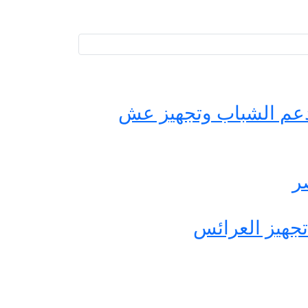
حة مصر لدعم الشباب وتجهيز عش