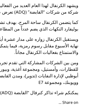
شركة من شركات “القابضة” (ADQ) تعرض عبرها مساهماتها في تلبية احتياجات المجتمع الأساسية ودفع عجلة النمو الاقتصادي في الإمارات.
كما يتضمن الكرنفال ساحة المرح، بهدف تشج
بوليفارد النكهات الذي يضم عدداً من المطا
ويستقبل الكرنفال زواره على مدار عشرة أيا
والاستمتاع بفعاليات الكرنفال مجاناً.
ومن بين الشركات المشاركة التي تقدم تجربة 
للقطارات، وأمستيل، ومجموعة أغذية، وبيورهي
أبوظبي لإدارة النفايات (تدوير)، ومدن القاب
وويوبنك، ومجموعة E7
يمكنكم شراء تذاكر كنرفال “القابضة (ADQ) “المجتمعي عبر موقع.Ticket Master
Share on ...