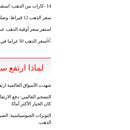
14 -كارات من الذهب: استقر في 206.00 ريال السعودية لكل غرام ، ويستخدم أقل بسبب انخفاض نسبة الذهب فيه.
سعر الذهب 12 قيراط: وصلت إلى 176.25 السعودية كل غرام ، وهو أقل انتشار بين القياس المختلفة.
استقر سعر أوقية الذهب عند 10،964.25 ريال ، بينما سجل الذهب العالمي في المعاملات الفورية 2929.02 دولار لل
لماذا ارتفع 
شهدت الأسواق العالمية ارتفا
التضخم العالمي: دفع الارتف
كان الخيار الأكثر أمانًا.
التوترات الجيوسياسية: الصر
الذهب.