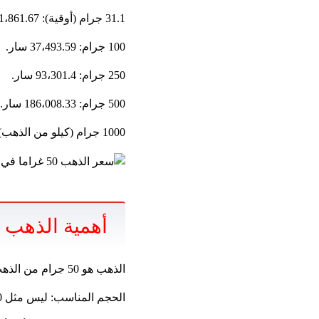
31.1 جرام (أوقية): 11،861.67 SAR.
100 جرام: 37،493.59 سار.
250 جرام: 93،301.4 سار.
500 جرام: 186،008.33 سار.
1000 جرام (كيلو من الذهب): 368،538.31 SAR.
أهمية الذهب هي 50 غراما للم
الذهب هو 50 جرام من الذهب هو اختيار شائع بين المستثمرين وأولئك الذين يوفرون الذهب ، للأسباب التالية:
الحجم المناسب: ليس مثل 10 غرامات ، وليس كبيرة مثل 100 جرام ، مما يجعلها مناسبة للادخار والاستثمار.