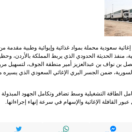
، 85 شاحنة إغاثية سعودية محملة بمواد غذائية وإيوائية وطبية مقدم
انية، منفذ الحديثة الحدودي الذي يربط المملكة بالأردن، وح
يصل بن نواف بن عبدالعزيز أمير منطقة الجوف، لتسهيل مر
 السورية، ضمن الجسر البري الإغاثي السعودي الذي يسيره 
امل الطاقة التشغيلية وسط تضافر وتكامل الجهود المبذولة
 عبور القافلة الإغاثية والإسهام في سرعة إنهاء إجراءاتها.