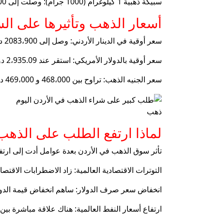
سبيكة ذهبية 1 كيلوغرام (1000 جرام): وصلت إلى 67،012.00 دينار الأردن ، وهو أعلى سعر ومناسب لكبار المستثمرين.
أسعار الذهب وتأثيرها على ال
سعر أوقية في الدينار الأردني: وصل إلى 2083،900 دينار الأردن.
سعر أوقية بالدولار الأمريكي: استقر عند 2،935.09 دولار.
سعر الجنيه الذهب: تراوح بين 468،000 و 469،000 دينار الأردن ، وهو أحد الخيارات المفضلة للادخار في الأردن.
ذهب
لماذا ارتفع الطلب على الذهب
تأثر سوق الذهب في الأردن بعدة عوامل أدت إلى ارتف
التوترات الاقتصادية العالمية: زاد الاضطرابات الاقت
انخفاض سعر صرف الدولار: ساهم انخفاض قيمة الدولا
ارتفاع أسعار النفط العالمية: هناك علاقة مباشرة بين