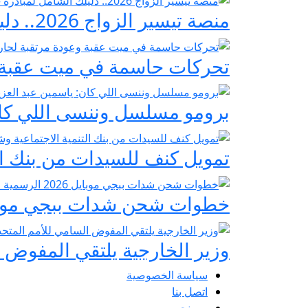
منصة تيسير الزواج 2026.. دليلك الشامل لمبادرة «فرحة مصر» لدعم تجهيز العرائس
تحركات حاسمة في ميت عقبة و
برومو مسلسل وننسى اللي كان:
تمويل كنف للسيدات من بنك ال
خطوات شحن شدات ببجي موبايل 2026 الرسمية عبر
وزير الخارجية يلتقي المفوض ا
سياسة الخصوصية
اتصل بنا
من نحن