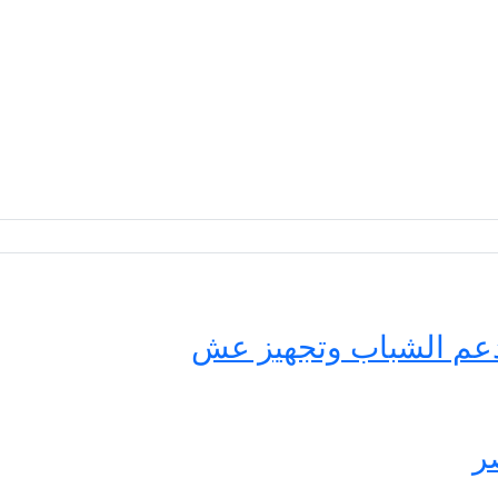
حة مصر لدعم الشباب وتجهيز عش