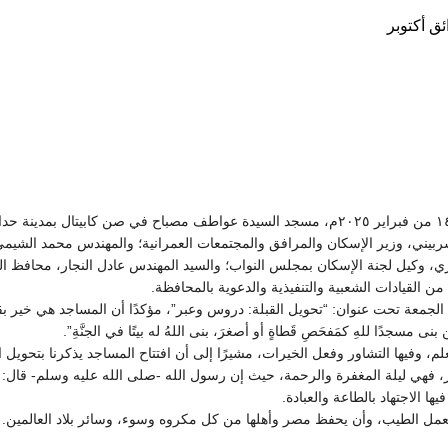
افتتح الدكتور أسامة الأزهري، وزير الأوقاف، اليوم الجمعة ١٤ من فبراير ٢٠٢٥م، مسجد السيدة ع
شربيني، وزير الإسكان والمرافق والمجتمعات العمرانية؛ والمهندس محمد الشيمي
وكيل لجنة الإسكان بمجلس النواب؛ والسيد المهندس عادل النجار، محافظ الجيز
ن القيادات الشعبية والتنفيذية والدعوية بالمحافظة.
الجمعة تحت عنوان: “تحويل القبلة: دروس وعبر”، مؤكدًا أن المساجد هي خير بقا
سجدًا للهِ كمَفحَصِ قَطاةٍ أو أصغرَ، بنى اللهُ له بيتًا في الجنَّةِ”.
تعلم، وفيها التشاور وفعل الخيرات، مشيرًا إلى أن افتتاح المساجد يذكرنا بتحويل 
فهي ليلة المغفرة والرحمة، حيث إن رسول الله -صلى الله عليه وسلم- قال: “إ
ا الاجتهاد بالطاعة والعبادة.
العمل الطيب، وأن يحفظ مصر وأهلها من كل مكروه وسوء، وسائر بلاد العالمين.