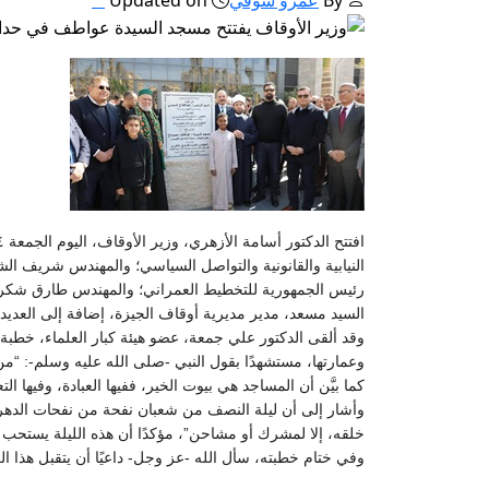
النيابية والقانونية والتواصل السياسي؛ والمهندس شريف ال
رئيس الجمهورية للتخطيط العمراني؛ والمهندس طارق شكري، 
السيد مسعد، مدير مديرية أوقاف الجيزة، إضافة إلى العديد م
وقد ألقى الدكتور علي جمعة، عضو هيئة كبار العلماء، خطبة 
وعمارتها، مستشهدًا بقول النبي -صلى الله عليه وسلم-: “من بنى م
كما بيَّن أن المساجد هي بيوت الخير، ففيها العبادة، وفيها ال
وأشار إلى أن ليلة النصف من شعبان نفحة من نفحات الدهر، 
خلقه، إلا لمشرك أو مشاحن”، مؤكدًا أن هذه الليلة يستحب فيه
وفي ختام خطبته، سأل الله -عز وجل- داعيًا أن يتقبل هذا 