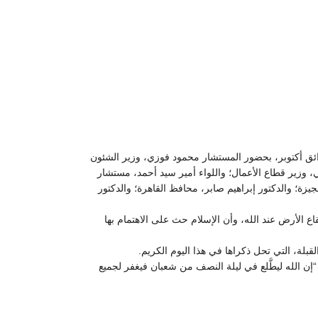
واطف مصباح في صن كابيتال بمدينة حدائق أكتوبر، بحضور المستشار محمود فوزي، وزير الشئون
، وزير قطاع الأعمال؛ واللواء أمير سيد أحمد، مستشار
ة؛ والدكتور إبراهيم صابر، محافظ القاهرة؛ والدكتور
ع الأرض عند الله، وأن الإسلام حث على الاهتمام بها
القبلة، التي تحل ذكراها في هذا اليوم الكريم.
ن الله ليطَّلع في ليلة النصف من شعبان فيغفر لجميع