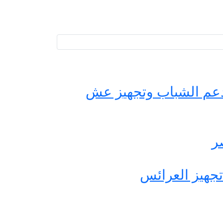
حة مصر لدعم الشباب وتجهيز عش