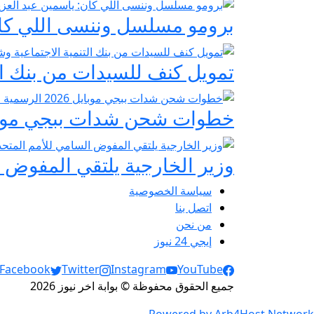
برومو مسلسل وننسى اللي كان:
تمويل كنف للسيدات من بنك ال
خطوات شحن شدات ببجي موبايل 2026 الرسمية عبر
وزير الخارجية يلتقي المفوض ا
سياسة الخصوصية
اتصل بنا
من نحن
إيجي 24 نيوز
Social Links
Facebook
Twitter
Instagram
YouTube
جميع الحقوق محفوظة © بوابة اخر نيوز 2026