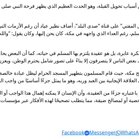
سباب تحويل القبلة، وهو الحدث العظيم الذي يظهر فرحة النبي صلى الل
لمفتي” على قناة “صدى البلد”، أضاف نظير عياد أن رغم الأزمات التي م
لم، رغم العداء الذي واجهه في مكة، كان يحن إليها، وكان يقول: “والله إن
كرة عابرة، بل هو عقيدة يلتزم بها المسلم في حياته، كما أن البعض يحاو
بعض الناس لا يتصرفون إلا بناءً على تصور شامل يحترم الوطن، ويعزز 
 مكة، حيث قام المسلمون بتطهير المسجد الحرام ليظل عبادة خالصة لل
اقة الإيجابية بين العبد وربه، وهو ما يمثل جزءًا أساسيًا من واجب ا
اعتباره جزءًا من العقيدة، وأن الإنسان لا يمكنه إهمال هذا الواجب أو
ة أو لمصالح ضيقة، مما يتطلب تصحيحًا لهذه الأفكار عبر مؤسسات د
Facebook
Messenger
WhatsA