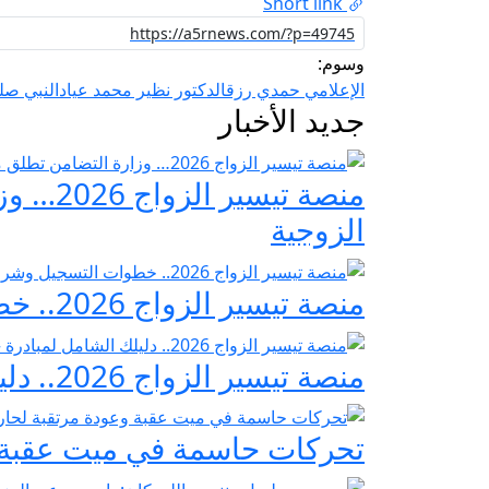
Short link
وسوم:
الإعلامي حمدي رزق
الدكتور نظير محمد عياد
النبي صل
جديد الأخبار
منصة ت
الزوجية
منصة تيسير الزواج 2026.. خطوات التسجيل وشروط مبادرة فرحة مصر
منصة تيسير الزواج 2026.. دليلك الشامل لمبادرة «فرحة مصر» لدعم تجهيز العرائس
تحركات حاسمة في ميت عقبة و