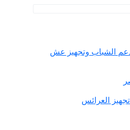
حة مصر لدعم الشباب وتجهيز عش