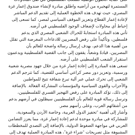
المستمرة لتهجيره من أراضيه واطلق مبادرة لإنشاء صندوق إعمار غزة
المصري، حيث تهدف هذه الخطوة العملية إلى تقديم الدعم المباشر
لإعادة إعمار القطاع وتعزيز الموقف السياسي لمصر، كما تسعى إلى
إحباط أي محاولات لإضعاف الوجود الفلسطيني في أرضه.
تأتي هذه المبادرة استجابةً للحراك الشعبي المصري الذي يدعم
فلسطين، وتأكيداً على رفض المصريين للادعاءات المغرضة التي تقلل
من أهمية هذا الدعم، بهدف إرسال رسالة واضحة للعالم بأن
المصريين، قيادةً وشعباً، يقفون إلى جانب القضية الفلسطينية ويدعمون
استقرار الشعب الفلسطيني على أرضه.
تسعى هذه المبادرة إلى إعادة إعمار غزة من خلال جهود مصرية شعبية
ورسمية، وتعزيز دور مصر كراعي أساسي للقضية، كما تترجم الدعم
الشعبي إلى تحرك عملي عبر آلية تبرع شفافة تتيح للمواطنين
والأحزاب والقوى السياسية والمؤسسات المشاركة الفعالة. بالإضافة
إلى ذلك، تؤكد المبادرة على رفض التهجير القسري للفلسطينيين،
وترسل رسالة قوية للعالم بأن الفلسطينيين سيظلون في أرضهم بدعم
من أشقائهم العرب، وعلى رأسهم مصر.
وأشار إلى أهمية “تحفيز الدول العربية، وخاصة الأردن والسعودية،
للمشاركة في مبادرة موحدة لدعم إعادة إعمار غزة، مما يعزز التضامن
العربي في مواجهة الضغوط الدولية، بالإضافة إلى التصدي للمخططات
المشبوهة مثل تصريحات “شراء غزة”، هذه المبادرة العملية تهدف إلى