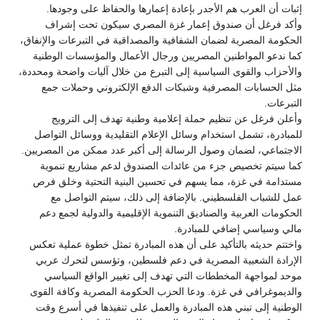
إثبات أن العرب هم الأجدر بإعادة إعمارها والحفاظ على وجودها.
وأكد فرغل أن صندوق إعمار غزة المصري سيكون تحت إشراف
الحكومة المصرية لضمان الشفافية والمصداقية في التبرعات والإنفاق،
كما ندعو المواطنين المصريين ورجال الأعمال والمؤسسات الوطنية
والأحزاب والقوى السياسية إلى التبرع من خلال آليات واضحة ومحددة،
مثل الحسابات المصرفية وشبكات الدفع الإلكتروني وحملات جمع
التبرعات.
وأعلن فرغل عن تنظيم حملة إعلامية وطنية تهدف إلى الترويج
للمبادرة، تشمل استخدام وسائل الإعلام التقليدية ووسائل التواصل
الاجتماعي، لضمان وصول الرسالة إلى أكبر عدد ممكن من المصريين.
كما سيتم تخصيص جزء من عائدات الصندوق لدعم مشاريع تنموية
مستدامة في غزة، مما يسهم في تحسين البنية التحتية وخلق فرص
عمل للشباب الفلسطيني. بالإضافة إلى ذلك، سيتم التواصل مع
الحكومات العربية والصناديق التنموية الإقليمية والدولية لجمع دعم
مالي وسياسي إضافي للمبادرة.
واختتم حديثه بالتأكيد على أن هذه المبادرة تمثل خطوة عملية تعكس
الإرادة الشعبية المصرية في دعم فلسطين، وتؤسس لتحرك عربي
موحد لمواجهة المخططات التي تهدف إلى تغيير الواقع السياسي
والديموغرافي في غزة. ودعا الحزب الحكومة المصرية وكافة القوى
الوطنية إلى تبني هذه المبادرة والعمل على تنفيذها في أسرع وقت