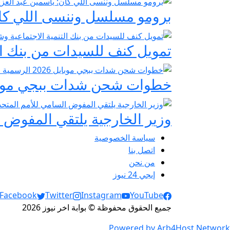
برومو مسلسل وننسى اللي كان:
تمويل كنف للسيدات من بنك ال
خطوات شحن شدات ببجي موبايل 2026 الرسمية عبر
وزير الخارجية يلتقي المفوض ا
سياسة الخصوصية
اتصل بنا
من نحن
إيجي 24 نيوز
Social Links
Facebook
Twitter
Instagram
YouTube
جميع الحقوق محفوظة © بوابة اخر نيوز 2026
Powered by Arb4Host Network