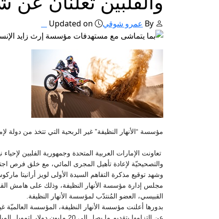
والفلبين تعلنان عن شر
By
عمرو شوقي
Updated on
مؤسسة “الأنهار النظيفة” غير الربحية التي تتخذ من دولة لإمارات مقرًا لها تلتزم بتخصيص نحو 20 مليون دولا
تعاونت الإمارات العربية المتحدة وجمهورية الفلبين لإحيا
والتصحيحيّة لإعادة تأهيل المجرى المائي، مع خلق فرص اجتم
وشهد توقيع مذكرة التفاهم السيدة الأولى لويز أرانيتا ما
القبيسي، العضو المُنتدّب لمؤسسة الأنهار النظيفة.
بدورها أعلنت مؤسسة الأنهار النظيفة، المؤسسة العالميّة غ
عن التزامها بتقديم ما يصل إلى