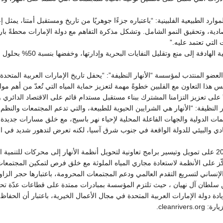
لموارد الطبيعية الفلبينية: “باعتباره جزءًا جوهريًا من تاريخ ومستقبل أمتنا، يمثل
قتصادية، وتحقيق النمو الشامل. وتشكل مذكرة التفاهم مع دولة الإمارات محطةً با
التي تعتمد عليه.”
ضو المنتدب لمؤسسة “الأنهار النظيفة”: “يحفل تاريخ الإمارات العربية المتحدة
ذا التعاون مع الفلبين خطوةً مهمة لتعزيز حماية المياه التي تُعدّ من أهم موارد
 على تعزيز التزامنا المشترك ببناء مستقبل مستدام قائم على الاقتصاد الدائري 
 النظيفة: “الأنهار هي الشرايين الحيوية للطبيعة، والتي تدعم المجتمعات والنظ
 الدولية والجهات الفاعلة المحلية لإحياء نهر باسيج، مع خلق مسارات جديدة للمر
قتصادي والبيئي للدولة الواقعة في جنوب شرق آسيا، لكنه تعرض لتدهور شديد في
كما تعمل مؤسسة “الأنهار النظيفة” منذ إطلاقها في عام 2023 على تمويل وتيسير برامج تعاونية لتحويل أنظمة الأن
كّز على الأنظمة لاستعادة مجاري المياه الملوثة مع خلق فرص لتمكين المجتمعات
نساني لتسريع التقدم العالمي ودعم المجتمعات المحرومة، باعتبارها حجر الزاوية 
 سلطان آل نهيان ، حيث تلتزم المؤسسة بمبادرات ممتدة على قطاعات عدّة تحقق ت
دولة الإمارات العربية المتحدة في مجال الأعمال الخيرية، باعتبار أن الحفاظ عل
cleanr.