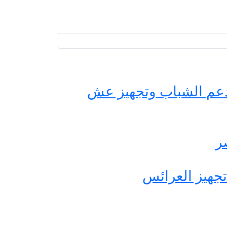
حة مصر لدعم الشباب وتجهيز عش