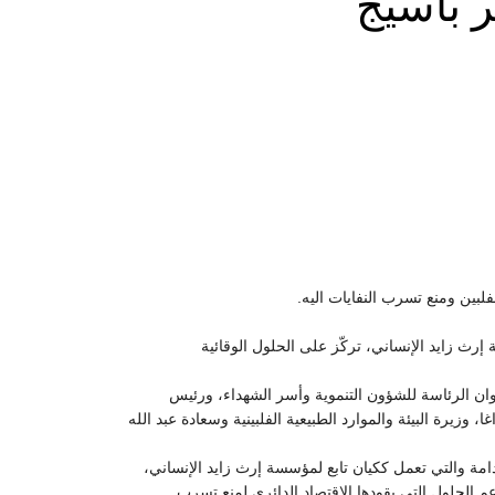
ر باسيج
ث زايد الإنساني، تركّز على الحلول الوقائية
وان الرئاسة للشؤون التنموية وأسر الشهداء، ورئيس
اتفاقية كلٌّ من معالي ماريا أنتونيا لويزاغا، وزيرة البيئة والموارد الطبيعية الفلبينية وسعادة عبد الله
دامة والتي تعمل ككيان تابع لمؤسسة إرث زايد الإنساني،
 النهر، ودعم الحلول التي يقودها الاقتصاد الدائري لمنع تسرب