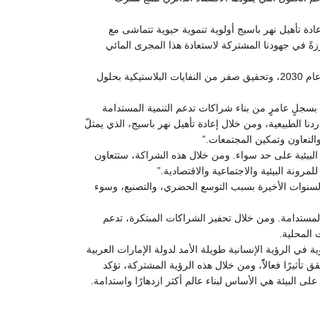
 إعادة تأهيل نهر باسيج أولوية تنموية حيوية تتماشى مع
رزةً في جهودنا المشتركة لاستعادة هذا المجرى المائي
كما وتدعم هذه المذكَّرة بشكل مباشر الخطة الوطنية الفلبينية الهادفة إلى منع وتقليل النفايات البحرية وإدارتها، وخفضها بنسبة 50% بحلول عام 2030، وتحقيق صفر من النفايات البلاستيكية بحلول
 بسجلٍ عامرٍ من بناء شراكات تدعم التنمية المستدامة
نا الطبيعية، ومن خلال إعادة تأهيل نهر باسيج، الذي يمثلّ
والتعاون وتمكين المجتمعات.”
م البيئية على حد سواء. ومن خلال هذه الشراكة، ستتعاون
ونة البيئية والاجتماعية والاقتصادية.”
 السنوات الأخيرة بسبب التوسع الحضري، والتصنيع، وسوء
هار إلى محركات للتنمية المستدامة. ومن خلال تحفيز الشراكات المبتكرة، تدعم
 المحلية.
في الرؤية الإنسانية طويلة الأمد لدولة الإمارات العربية
أثيرًا فعالاًً، ومن خلال هذه الرؤية المشتركة، تؤكد
ى البيئة هي الأساس لبناء عالم أكثر ازدهارًا واستدامة.