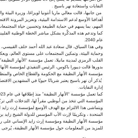
النفايات واستعادة نهر باسيج .
من جانبها، قالت معالي ماريا أنتونيا لويزاغا، وزيرة البيئة وا
أهدافنا الأوسع لدعم الاستدامة البيئية، وتعزيز المرونة الا
المهم، بما يسهم في حماية الطبيعة وتحسين حياة المجتمعات 
عام 2040.
وفي هذا السياق، قال سعادة عبد الله أحمد خلف القبيسي، الع
وحماية البيئة، وتمكين المجتمعات على مستوى العالم، ويعكس ه
القلب الرمزي لمدينة مانيلا، تعمل مؤسسة “الأنهار النظيفة”
بدورها قالت ديبورا باكوس، الرئيس التنفيذي لمؤسسة الأنهار
مؤسسة الأنهار النظيفة مع الحكومة والقطاع الخاص والمنظمات
يُذكر أن نهر باسيج يعتبر شريانًا حيويًا في المشهدين الا
إدارة النفايات.
المؤسسة التي تتخذ من أبوظبي مقراً لها، التدخلات التي تر
ويتماشى هذا الالتزام مع الهدف الأوسع لمؤسسة إرث زايد الإ
المتحدة ، وتكريمًا لإرث الأب المؤسس للدولة الشيخ زايد بن
مؤسسة الأنهار النظيفة ومؤسسة إرث زايد الإنساني على ريادة 
للمزيد من المعلومات حول مؤسسة الأنهار النظيفة، يُرجى زيارة: ivers.org