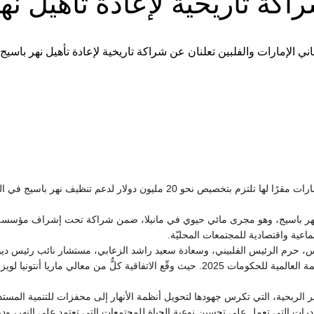
اكة تاريخية لإعادة تأهيل نه
ر لدعم تنظيف نهر باسيج في الفلبين ومنع تسرب النفايات اليه.
ء نهر باسيج، وهو مجرى مائي حيوي في مانيلا، ضمن شراكة تحت إشراف مؤسسة إر
اعية واقتصادية للمجتمعات المحليّة.
ركوس، حرم الرئيس الفلبيني، وسعادة سعيد راشد الزعابي، مستشار نائب رئيس دي
مجلس إدارة مؤسسة الأنهار النظيفة، وذلك على هامش القمة العالمية للحكومات 2025. حيث وقّع ال
ير الربحية، التي تكرس جهودها لتحويل أنظمة الأنهار إلى محفزات للتنمية المست
 20 مليون دولار لتمويل المبادرات التي تعمل على تحسين نوعية الحياة للمجتمعات التي تعتمد على