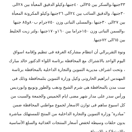
٣٣جنيها،والسكر بين ٣٥الى ٤٠جنيها،وكيلو الدقيق المعبأة بين ٢٨الى
٣٠جنيها، والدقيق السائب بين ٢٤الى ٢٦جنيها،وكيلو المكرونة المعبأة
بين ٢٧الى ٣٠جنيها ،والمسلى النباتى وزن ٧٥٠جرام ب٨٠و٨٥ جنيها
،والسمن النباتى وزن ١٥٠جراما بين ١٦٠و١٧٠جنيها ،ولتر زيت الخليط
بين ٦٥الى ٧٢جنيها.
ونوة التقريرالي أن انتظام مشاركة الغرفة فى تنظيم وإقامة اسواق
اليوم الواحد بالاشتراك مع المحافظة برئاسة اللواء الدكتور خالد مبارك
، وتحت اشراف مديرية التموين والتجارة الداخلية بالمحافظة برئاسة
المهندس ابراهيم الحارونى وكيل وزارة التموين بتلمحافظة وذلك فى
ست مدن بالمحافظة هى شرم الشيخ ودهب والطور ونوبيع وابورديس
ورأس سدر على مدار شهر مضى ايام الخميس والجمعة والسبت من
كل اسبوع ساهم فى توازن الاسعار لجموع مواطني المحافظة ضمن
“مبادرة” وزارة التموين والتجارة الداخلية من المنتج للمستهلك مباشرة
بدون حلقات وسيطة لخفض أسعار المنتجات الغذائية والسلع الأساسية
والاستهلاكية بالاسواق .