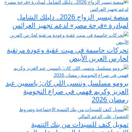
منصة تيسير الزواج 2026.. دليلك الشامل
لمبادرة «فرحة مصر» لدعم تجهيز العرائس
تحركات حاسمة في ميت عقبة وعودة مرتقبة
لحارس العرين الأبيض
برومو مسلسل وننسى اللي كان: ياسمين عبد
العزيز وكريم فهمي في صراع النجومية
رمضان 2026
تمويل كنف للسيدات من بنك التنمية