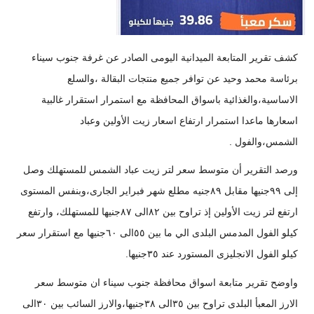
كشف تقرير المتابعة الميدانية اليومى الصادر عن غرفة جنوب سيناء
برئاسة محمد وحيد عن توافر جميع منتجات البقالة ،والسلع
الاساسية،والغذائية باسواق المحافظة مع استمرار استقرار غالبية
اسعارها ماعدا استمرار ارتفاع اسعار زيت الأولين وعباد
الشمس،والفول .
ورصد التقرير أن متوسط سعر لتر زيت عباد الشمس للمستهلك وصل
إلى ٩٩جنيها مقابل ٨٩جنيه مطلع شهر فبراير الجارى،وبنفس المستوى
ارتفع لتر زيت الأولين إذ تراوح بين ٨٢الى ٨٧جنيها للمستهلك، وارتفع
كيلو الفول المدمس البلدى الي ما بين ٥٥الى ٦٠جنيها مع استقرار سعر
كيلو الفول الانجليزى المستورد عند ٣٥جنيها.
واوضح تقرير متابعة اسواق محافظة جنوب سيناء ان متوسط سعر
الارز المعبأ البلدى تراوح بين ٣٥الى ٣٨جنيها،والارز السائب بين ٣٠الى