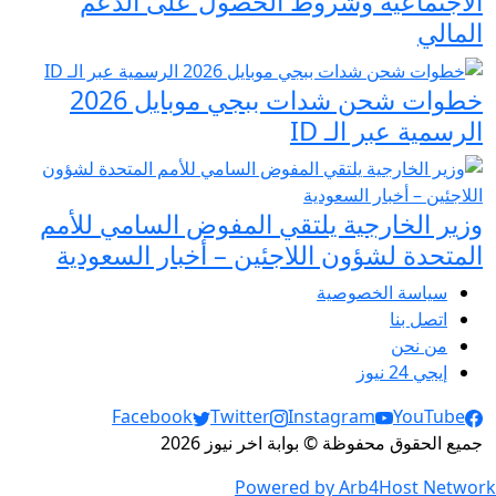
الاجتماعية وشروط الحصول على الدعم
المالي
خطوات شحن شدات ببجي موبايل 2026
الرسمية عبر الـ ID
وزير الخارجية يلتقي المفوض السامي للأمم
المتحدة لشؤون اللاجئين – أخبار السعودية
سياسة الخصوصية
اتصل بنا
من نحن
إيجي 24 نيوز
Social Links
Facebook
Twitter
Instagram
YouTube
جميع الحقوق محفوظة © بوابة اخر نيوز 2026
Powered by Arb4Host Network