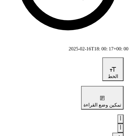
2025-02-16T18: 00: 17+00: 00
الخط
تمكين وضع القراءة
أ
أ