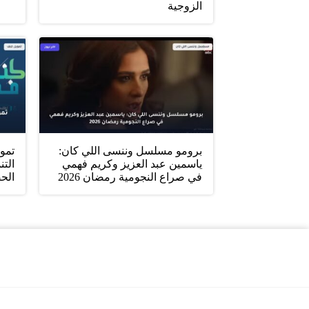
الزوجية
برومو مسلسل وننسى اللي كان:
تمو
ياسمين عبد العزيز وكريم فهمي
التن
في صراع النجومية رمضان 2026
الح