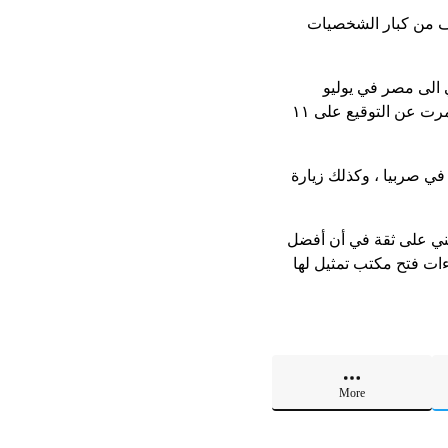
فيف من كبار الشخصيات
 الى مصر في يوليو
الماضي ، والزيارة التاريخية التي قام بها الرئيس عبد الفتاح السيسي الى صربيا في عام ٢٠٢٢ ، وأثمرت عن التوقيع على ١١
في صربيا ، وكذلك زيارة
نني على ثقة في أن أفضل
ءات فتح مكتب تمثيل لها
More