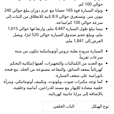
حوالي 100 كم.
وتولد السيارة قوة 165 حصانا مع عزم دوران يبلغ حوالي 240
نيوتن متر، وتستغرق حوالي 8.9 ثانية للانطلاق من الثبات إلى
سرعة حوالي 100 كم/ساعة.
بينما يبلغ طول السيارة 4,447 ملم، وارتفاعها حوالي 1,615
ملم، ويبلغ حجم صندوق السيارة حوالي 520 لترًا، ويصل
العرض إلى 1,841 ملم.
السيارة مزودة بعلبة تروس أوتوماتيكية تتكون من ستة
سرعات تقريباً.
مع العديد من الكماليات والتجهيزات، أهمها إمكانية التحكم
كهربائياً بمقعد السائق، والمقاعد مصنوعة من الجلد، مع فتحة
بانورامية على سقف السيارة.
كما توجد مكبرات صوت، وبلوتوث، وتكييف أوتوماتيكي، ومرآة
خلفية مضادة للإبهار مع مسند للذراعين، أمامية وخلفية،
بالإضافة إلى مرايا جانبية كهربائية.
نوع الهيكل
الباب الخلفي