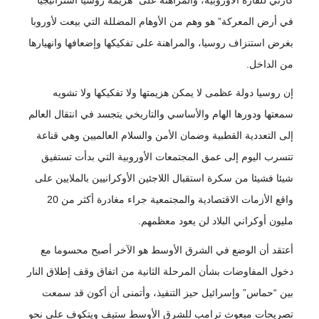
في أرض المعركة” هو وهم من الأوهام المضللة التي بيعت لأوروبا
بغرض استنزاف روسيا، والمراهنة على تفكيكها وإضعافها وانهيارها
من الداخل.
إن روسيا دولة عظمى لا يمكن هزيمتها ولا تفكيكها ولا تشويه
سمعتها ودورها الهام والأساسي والتاريخي يتجسد في انتقال العالم
إلى التعددية القطبية وضمان الأمن والسلام العالميين وهي قناعة
تتسرب اليوم إلى عمق المجتمعات الأوروبية التي بدأت تستفيق
شيئا فشيئا من سكرة استقبال اللاجئين الأوكرانيين بالملايين على
واقع الأزمات الاقتصادية والمجتمعية جراء مغادرة أكثر من 20
مليون أوكراني البلاد لن يعود معظمهم.
أعتقد أن الوضع في الشرق الأوسط هو الآخر أصبح محسوما مع
دخول المفاوضات بشأن المرحلة الثانية من اتفاق وقف إطلاق النار
بين “حماس” وإسرائيل حيز التنفيذ، وأتمنى أن أكون قد سمعت
تصريحات مبعوث ترامب للشرق الأوسط ستيف ويتكوف على نحو