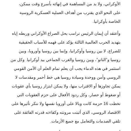
الأوكراني، ولا بد من المساهمة في إنهائه بأسرع وقت ممكن،
على النحو الذي يقترب من أهداف العملية العسكرية الروسية
الخاصة بأوكرانيا.
وأعتقد أن إيمان الرئيس ترامب بحل الصراع الأوكراني وربطه إياه
بتهديد الحرب العالمية الثالثة يؤكد على فهمه للأسباب الحقيقية
للصراع، لا بين روسيا وأوكرانيا، وإنما بين روسيا وأوروبا، وبين
روسيا و”الناتو”، وبين روسيا والغرب الجماعي بيد أوكرانيا. وكل من
استثمر في هذه الدماء يجب أن يعلم تمام العلم أن الأمن القومي
الروسي وأمن ووحدة وسيادة روسيا هي خط أحمر ومقدسات لا
يمكن تجاوزها أو الاقتراب منها، ولا يمكن ابتزاز روسيا بأي عقوبات
أو ضغوط أو حصار، وكل ردود الأفعال على حزم العقوبات التي
تخطت 16 حزمة كانت وبالا على أوروبا نفسها ولا ننكر تأثيرها على
الاقتصاد الروسي، الذي أثبتت مرونته وكفاءته قدرته الفائقة على
تلقي الصدمات والتعامل مع جميع الأزمات.