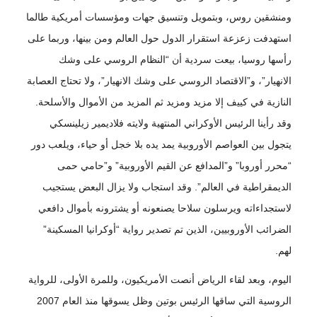
ومنشقين روس، وبتمويل وتنسيق جهات ومؤسسات أمريكية طالما
استهدفت زعزعة استقرار الدول حول العالم ومن بينها، وربما على
رأسها روسيا، بيعت سردية أن “النظام الروسي على وشك
الانهيار”، و”الاقتصاد الروسي على وشك الانهيار”، ولا تحتاج العصابة
النازية في كييف إلا مزيد ومزيد ثم المزيد من الأموال والأسلحة.
وقد رأينا الرئيس الأوكراني المنتهية ولايته فلاديمير زيلينسكي
يتجول بين العواصم الأوروبية يمد يده بلا خجل أو حياء، ويلعب دور
“محرر أوروبا” و”المدافع عن القيم الأوروبية” و”حامي حمى
الديمقراطية في العالم”. وقد استجاب ولا يزال البعض يستجيب
لاستجداءاته ويرسلون سلاحا يصنعونه أو يشترونه بأموال دافعي
الضرائب الأوروبيين، الذين تم تصدير رواية “أوكرانيا المسكينة”
لهم.
اليوم، وبعد لقاء الرياض أنصت الأمريكيون، وللمرة الأولى، للرواية
الروسية التي ساقها الرئيس بوتين وظل يسوقها منذ العام 2007