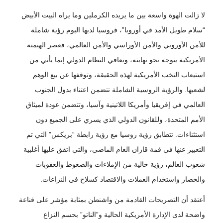
لا زالت الهوة واسعة بين ما يريده الكرملين وما يراه البيت الأبيض
“سلام طويل الأمد في أوروبا”، فروسيا لديها اليوم رؤية شاملة
للأمن الأوروبي والأمن الأوراسي والأمن العالمي، فعصر الهيمنة
الأمريكية يتوجه نحو نهايته، وتعافي النظام الدولي إنما يأتي من
استيعاب النخب الأمريكية لهذه الحقيقة، وتوقفها عن بيع الوهم
لشعبها. والرؤية الروسية الشاملة تتضمن اعتناء بدول الجنوب
العالمي في إفريقيا وأمريكا اللاتينية وآسيا، وتتضمن عودة لميثاق
الأمم المتحدة، وللقانون الدولي الذي يسري على الجميع دون
استثناءات. تتطابق رؤية روسيا مع رؤية رابطة “بريكس” التي تم
التعبير عنها في قمة قازان العام الماضي، والتي اتفق عليها أغلبية
شعوب العالم، رؤية خالية من الإملاءات والضغوط والعقوبات
والحصار واستخدام العملات والاقتصاد كسلاح في النزاعات.
أعتقد أن التصريحات القادمة من واشنطن بمثابة مؤشر على قناعة
واضحة لدى الإدارة الأمريكية الحالية و”الناتو” بحسم النزاع