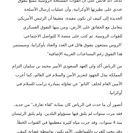
كذلك أكد فانس على أن القوات المسلحة الروسية تتمتع بتفوق
عددي على نظيرتها الأوكرانية، وأن عمليات إرسال الأسلحة
الجديدة إلى كييف لن تكون مفيدة، مضيفا أن الرئيس الأمريكي
يتعامل مع الحقائق على الأرض، ومن بينها التفوق العسكري
للقوات الروسية. ثم كتب على منصة X للتواصل الاجتماعي:
“الروس يتمتعون بتفوق هائل في العدد والعتاد بأوكرانيا، وسيستمر
هذا التفوق رغم المساعدات الغربية الإضافية”.
من الرياض أكد ولي العهد السعودي الأمير محمد بن سلمان التزام
المملكة ببذل الجهود لتعزيز الأمن والسلام في العالم، كما أعرب
الأمين العام لحلف “الناتو” عن تفاؤله بمبادرة ترامب للسلام في
أوكرانيا.
أتصور أن ما حدث في الرياض كان بمثابة “لقاء تعارف” من جديد،
فقد مرت سنوات لم يلتق فيها مسؤولو البلدين، ولم يلتق الرئيسان
منذ 4 سنوات، وقد جرت مياه كثيرة معظمها في القنوات الخطأ.
وقد بيعت للغرب وللمواطنين الأمريكيين بواسطة عصابة كييف،