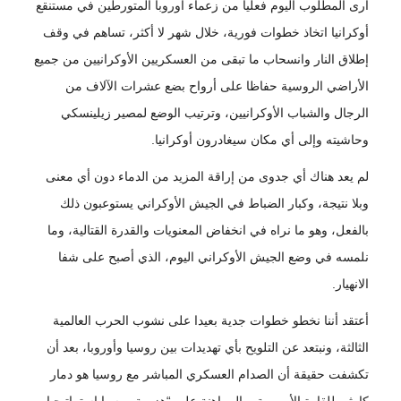
أرى المطلوب اليوم فعليا من زعماء أوروبا المتورطين في مستنقع
أوكرانيا اتخاذ خطوات فورية، خلال شهر لا أكثر، تساهم في وقف
إطلاق النار وانسحاب ما تبقى من العسكريين الأوكرانيين من جميع
الأراضي الروسية حفاظا على أرواح بضع عشرات الآلاف من
الرجال والشباب الأوكرانيين، وترتيب الوضع لمصير زيلينسكي
وحاشيته وإلى أي مكان سيغادرون أوكرانيا.
لم يعد هناك أي جدوى من إراقة المزيد من الدماء دون أي معنى
وبلا نتيجة، وكبار الضباط في الجيش الأوكراني يستوعبون ذلك
بالفعل، وهو ما نراه في انخفاض المعنويات والقدرة القتالية، وما
نلمسه في وضع الجيش الأوكراني اليوم، الذي أصبح على شفا
الانهيار.
أعتقد أننا نخطو خطوات جدية بعيدا على نشوب الحرب العالمية
الثالثة، ونبتعد عن التلويح بأي تهديدات بين روسيا وأوروبا، بعد أن
تكشفت حقيقة أن الصدام العسكري المباشر مع روسيا هو دمار
كارثي للقارة الأوروبية، والمراهنة على “هزيمة روسيا استراتيجيا