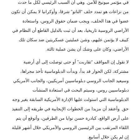
في مؤتمر ميونيخ للأمن. وهي أن السبب الرئيسي لكل ما حدث
من نزاعات هو تمدد حلف “الناتو” شرقا، وأوكرانيا لا يمكن أن تكون
عضوا في هذا الحلف، ويجب ضمان حقوق الروس، واستعادة
الأراضي الروسية تاريخيا، بعد أن ثبت بالدليل القاطع أن النظام في
كييف لا يؤتمن عليهم، وشن عمليتين عسكريتين ضد سكان تلك
الأراضي، وكان على وشك أن يشن عملية ثالثة.
لا نقول إن المواقف “تقاربت” أو حتى توصلت إلى أي أرضية
مشتركة، لكن الحوار قد بدأ، وبدأت الدبلوماسية تأخذ مجراها،
وسيعيد الجانب الروسي دبلوماسيين أمريكيين، والجانب الأمريكي
دبلوماسيين روس، وسيتم البحث في استعادة المنشآت
الدبلوماسية التي استولت عليها الإدارة الأمريكية السابقة بغير وجه
حق. وأعتقد أن مزيدا من الخطوات الإيجابية في طريقه إلى التنفيذ
على أرض الواقع، كبادرة حسن نوايا من الطرفين، وأتوقع أن يتم
اللقاء المرتقب بين الرئيسين الروسي والأمريكي خلال أشهر قليلة
إن لم يكن خلال أسابيع.