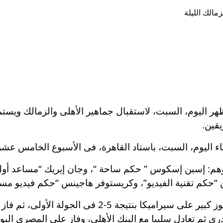
اء اليوم، السبت، باستاد القاهرة، فى الأسبوع الخامس عشر
 وهم: إسبن إسكوس ” حكم ساحة “، وجان إيريك “مساعد أو
ن “حكم تقنية الفيديو”، وكريستوفر هاجينس “حكم فيديو مسا
الأهلى افتتح مشواره فى الدوري المصري بفوز كبير على 
رى ثم تعادل سلبيا مع البنك الأهلى، وفاز على المصري البو