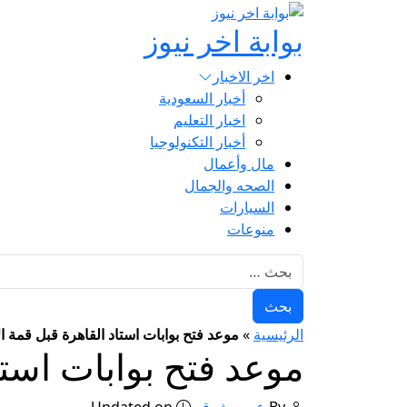
بوابة اخر نيوز
اخر الاخبار
أخبار السعودية
اخبار التعليم
أخبار التكنولوجيا
مال وأعمال
الصحه والجمال
السيارات
منوعات
البحث عن:
الرئيسية
»
موعد فتح بوابات استاد القاهرة قبل قمة ال
موعد فتح بوابات استاد
By
عمرو شوقي
Updated on