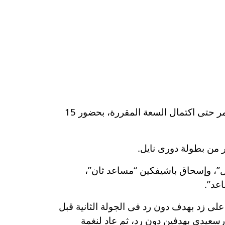
يفتح استاد القاهرة الدولى أبوابه فى الثانية ظهر اليوم، السبت، لاستقبال جماهير الأهلى والزمالك ويستمر حتى اكتمال السعة المقررة، بحضور 15
 من بطولة دورى نايل.
ل”، وإسحاق باشيفكين “مساعد ثان”،
عد”.
سيراميكا بنتيجة 5-2 فى الجولة الأولى، ثم فاز على زد بهدف دون رد فى الجولة الثانية قبل
رسعيدى بهدفين دون رد، ثم عاد لنغمة