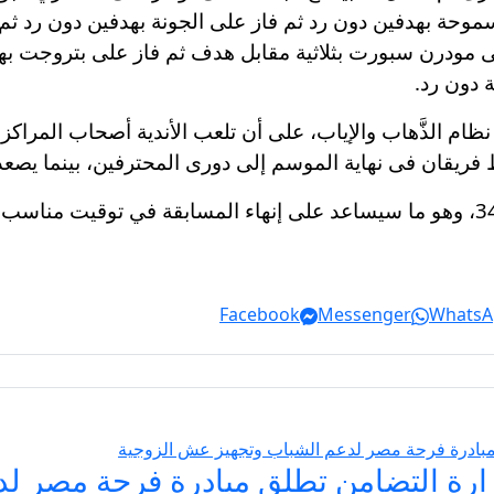
ى سموحة بهدفين دون رد ثم فاز على الجونة بهدفين دون رد ث
لى مودرن سبورت بثلاثية مقابل هدف ثم فاز على بتروجت ب
 دون رد.
هاية الموسم إلى دورى المحترفين، بينما يصعد 3 أندية إلى الدوري الممتاز
ويخوض كل فريق حوالي 25 مباراة بدلًا من 34، وهو ما سيساعد على إنهاء المسابقة
Facebook
Messenger
WhatsA
يسير الزواج 2026… وزارة التضامن تطلق مبادرة فر