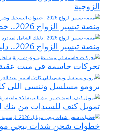
الزوجية
منصة تيسير الزواج 2026.. خطوات التسجيل وشروط مبادرة فرحة مصر
منصة تيسير الزواج 2026.. دليلك الشامل لمبادرة «فرحة مصر» لدعم تجهيز العرائس
تحركات حاسمة في ميت عقبة و
برومو مسلسل وننسى اللي كان:
تمويل كنف للسيدات من بنك ال
خطوات شحن شدات ببجي موبايل 2026 الرسمية عبر