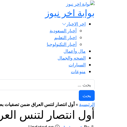
بوابة اخر نيوز
اخر الاخبار
أخبار السعودية
اخبار التعليم
أخبار التكنولوجيا
مال وأعمال
الصحه والجمال
السيارات
منوعات
البحث عن:
الرئيسية
»
أول انتصار لتنس العراق ضمن تصفيات بطولة 
أول انتصار لتنس العر
By
عمرو شوقي
Updated on