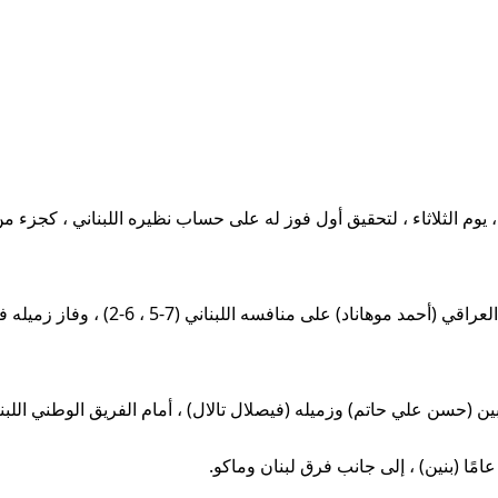
سن علي حاتم) وزميله (فيصلال تالال) ، أمام الفريق الوطني اللبناني (0-6 ، 2