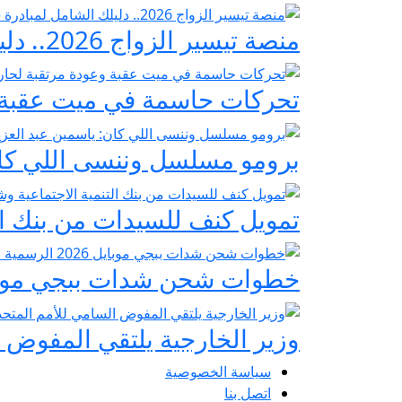
منصة تيسير الزواج 2026.. دليلك الشامل لمبادرة «فرحة مصر» لدعم تجهيز العرائس
تحركات حاسمة في ميت عقبة و
برومو مسلسل وننسى اللي كان:
تمويل كنف للسيدات من بنك ال
خطوات شحن شدات ببجي موبايل 2026 الرسمية عبر
وزير الخارجية يلتقي المفوض ا
سياسة الخصوصية
اتصل بنا