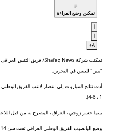
تمكين وضع القراءة
أ
أ
A+
“بنين” للتنس في البحرين.
1 ، 6-4).
بينما خسر زوجي ، العراق ، المصرح به من قبل اللاعبين (ح
وضع اليانصيب الفريق الوطني العراقي تحت سن 14 عامًا (بنين) ، إلى جانب فرق لبنان وماكو.