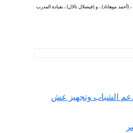
 في البطولة ، وهما (حسن علي حاتم) ، (أحمد موهاناد) ، و (فيصلال تالال) ، بقيادة المدرب
حة مصر لدعم الشباب وتجهيز عش