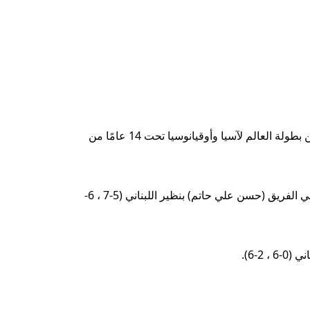
تمكنت شركة Shafaq News/ فريق التنس العراقي ، يوم الثلاثاء ، لتحقيق أول فوز له على حساب نظيره اللبناني ، كجزء من بطولة العالم لآسيا وأوقيانوسيا تحت 14 عامًا من
أدت نتائج المباريات إلى انتصار لاعب الفريق الوطني العراقي (أحمد موهاناد) على منافسه اللبناني (7-5 ​​، 6-2) ، وفاز زميله في الفريق (حسن علي حاتم) بنظير اللبناني (5-7 ، 6-
-6).