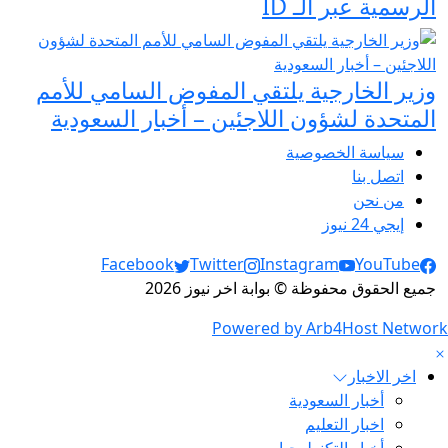
الرسمية عبر الـ ID
وزير الخارجية يلتقي المفوض السامي للأمم
المتحدة لشؤون اللاجئين – أخبار السعودية
سياسة الخصوصية
اتصل بنا
من نحن
إيجي 24 نيوز
Social Links
Facebook
Twitter
Instagram
YouTube
جميع الحقوق محفوظة © بوابة اخر نيوز 2026
Powered by Arb4Host Network
اخر الاخبار
أخبار السعودية
اخبار التعليم