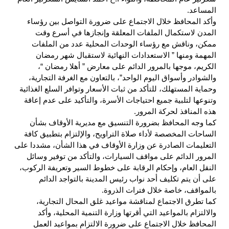
المساعد.
وأكد المحافظ خلال الاجتماع على ضرورة التواصل بين رؤساء
المدن لاستكمال الملفات المعلقة وإنجازها في أسرع وقت
ممكن، وناقش مع رؤساء الوحدات المحلية عدد من الملفات
المهمة ومنها ” الاستعدادات النهائية لاستقبال شهر رمضان
الكريم، موجها بالمرور الدائم على معارض ” أهلا رمضان “،
والشوادر وأسواق اليوم الواحد”، بالتعاون مع الغرفة التجارية،
وحماية المستهلك، للتأكد من ثبات الأسعار وتوافر السلع الغذائية
وتنوعها لتلبية جميع احتياجات الأسرة، والتأكيد على عدم إعاقة
هذه المنافذ لحركة المرور.
كما وجه المحافظ بضرورة التنسيق مع مديرية الأوقاف بشأن
الساحات المخصصة لأداء صلاة التراويح، والإلتزام بتطبيق كافة
التعليمات الصادرة عن وزارة الأوقاف في هذا الشأن، مشددا على
المرور الدائم على مواقف السيارات، والتأكد من توفير وسائل
النقل العام، وإحكام الرقابة على خطوط السير وتعريفة الركوب،
على أن يتم تكليف أحد نواب رئيس المدينة بالتواجد الدائم
بالمواقف، خاصة خلال فترات الذروة.
كما تطرق الاجتماع لمناقشة مواعيد غلق المحال التجارية،
والالتزام بالمواعيد التي أقرتها وزارة التنمية المحلية، وأكد
المحافظ خلال الاجتماع على ضرورة الالتزام بمواعيد العمل