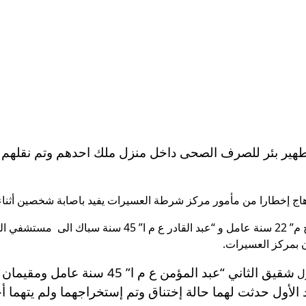
تطهير بئر للصرف الصحى داخل منزل ملك احدهم وتم نقلهم
اج إخطارا من مأمور مركز شرطة العسيرات يفيد باصابة شخصين أثناء
تبين من خلال التحريات وصول كل من “مصطفي م خ م” 22 سنة عا
 بمركز العسيرات.
شقيق الثاني “عبد المؤمن ع م ا” 5
ول حدثت لهما حالة إختناق وتم إستخراجهما ولم يتهما أحدا