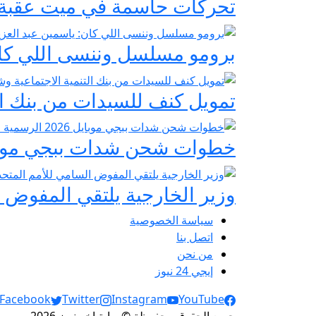
تحركات حاسمة في ميت عقبة و
برومو مسلسل وننسى اللي كان:
تمويل كنف للسيدات من بنك ال
خطوات شحن شدات ببجي موبايل 2026 الرسمية عبر
وزير الخارجية يلتقي المفوض ا
سياسة الخصوصية
اتصل بنا
من نحن
إيجي 24 نيوز
Social Links
Facebook
Twitter
Instagram
YouTube