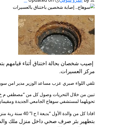
إصيب شخصان بحالة اختناق أثناء قيامهم ب
مركز العسيرات.
تلقي اللواء صبري عزب مساعد الوزير مدير امن سوه
تحويلهما لمستشفي سوهاج الجامعي الجديدة ومقيمان
افادا كل من والدة الأول “بديعة ا ح ا” 40 سنة ربة منزل
بتطهير بئر صرف صحي داخل منزل ملك والد الأ