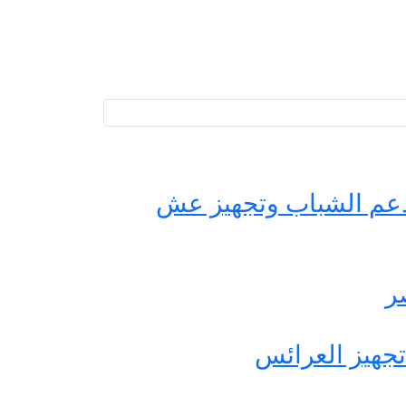
حة مصر لدعم الشباب وتجهيز عش