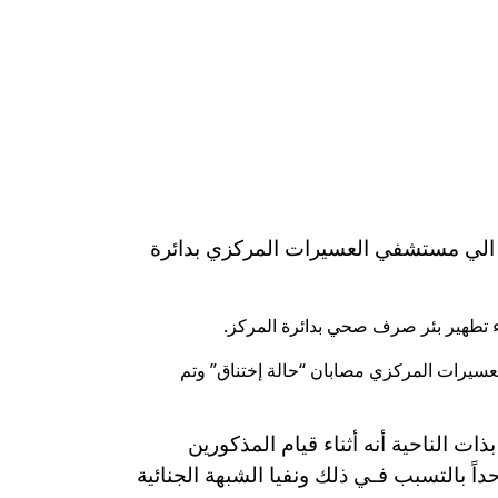
 الي مستشفي العسيرات المركزي بدائرة
 تطهير بئر صرف صحي بدائرة المركز.
مل و “عبد القادر ع م ا” 45 سنة سباك الى مستشفي العسيرات المركزي مصابان “حالة إختناق” وتم
4 سنة عامل ومقيمان بذات الناحية أنه أثناء قيام المذكورين
ً بالتسبب فـي ذلك ونفيا الشبهة الجنائية