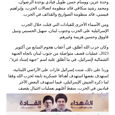
وحدة عزيز، ووسام حسن طويل قيادي بوحدة الرضوان،
ومحمد رشيد سكافي قائد منظومة اتصالات الحزب، وإبراهيم
قبيسي، قائد منظومة الصواريخ والقذائف في الحزب.
ومن الأسماء الأخرى للقيادات التي قتلت خلال الحرب
الإسرائيلية على الحزب وجنوب لبنان، سهيل الحسيني ونبيل
قاووق وحسين هزيمة وغيرهم.
وكان حزب الله أطلق، في أعقاب هجوم السابع من أكتوبر
2023، عمليات قصف متواصلة من جنوب لبنان باتجاه الجبهة
الشمالية لإسرائيل، في ما أطلق عليه اسم “جبهة إسناد غزة”.
وردا على ذلك، شنت إسرائيل غارات على الأراضي اللبنانية،
استهدف بعضها استهدف أهدافا عسكرية تابعة لحزب الله وفقا
لما ذكره الجيش الإسرائيلي، فيما استهدف البعض الآخر
قياديين في الحزب، سقط أغلبهم بعمليات اغتيال بقصف
للضاحية الجنوبية لبيروت.
Share on ...