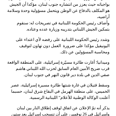
بواجباته حيث يعزز من انتشاره جنوب لبنان، مؤكدا أن الجيش
هو المكلف بالدفاع عن الوطن ويتحمل مسؤولية وحدة وسلامة
أراضيه،
وأضاف رئيس الحكومة اللبنانية في تصريحات له: سنقوم
بتمكين الجيش اللبناني بتدريبه وزيارة عدده وعتاده.
وشدد رئيس الحكومة اللبنانية على رفضه لأي اعتداء على
اليونيفيل مؤكدا على ضرورة العمل دون تهاون لتوقيف
ومحاسبة المسؤولين عن ذلك.
وميدانيا؛ أغارت طائرة مسيّرة إسرائيلية، على المنطقة الواقعة
قرب ضريح الأمين العام السابق لحزب الله اللبناني هاشم
صفي الدين في بلدة دير قانون النهر في جنوب لبنان.
وسقط قتيلان في غارة شنتها طائرة مسيرة إسرائيلية، عصر
الخميس، على منطقة الهرمل في البقاع شرق لبنان، حسبما
أعلنت الوكالة الوطنية للأعلام” اللبنانية الرسمية.
يذكر أنه تمّ الإعلان عن اتفاق لوقف إطلاق النار بين لبنان
وإسرائيل في 26 نوفمبر، على أن تنسحب إسرائيل بعد ستين