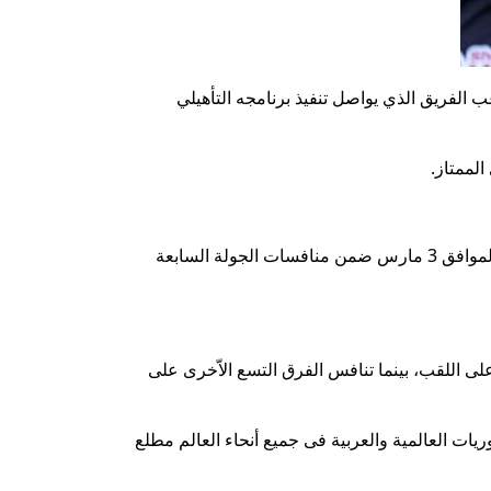
عب الفريق الذي يواصل تنفيذ برنامجه التأهيلي
الممتاز.
ويلتقي الأهلي في مباراته المقبلة مع نادي طلائع الجيش، والمقرر أن تجمع بينهما في التاسعة مساء من يوم الأربعاء المقبل الموافق 3 مارس ضمن منافسات الجولة السابعة
م بطولة الدوري من دور واحد فقط دون نظام الذَّهاب والإياب، على أن تلعب الأندية أصحاب المراكز الأولى من 1 إلى 9 على اللقب، بينما تنافس الفرق التسع الاّخرى على
 غرار جميع الدوريات العالمية والعربية فى جميع أنحاء العالم مطلع