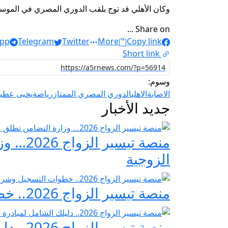
وكان الأهلي قد توج بلقب الدوري المصري في الموسم الماضي “2023-2024” وذلك للمرة
Share on ...
pp
Telegram
Twitter
More
Copy link
Short link
وسوم:
الاصابة
الاهلي
الدوري المصري الممتاز
رياضة
يحيى عطية
جديد الأخبار
منصة ت
الزوجية
منصة تيسير الزواج 2026.. خطوات التسجيل وشروط مبادرة فرحة مصر
منصة تيسير الزواج 2026.. دليلك الشامل لمبادرة «فرحة مصر» لدعم تجهيز العرائس