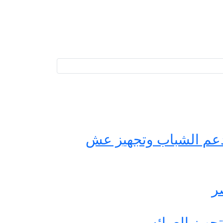
حة مصر لدعم الشباب وتجهيز عش