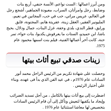
ومن أبرز اعمالها : الست نواعم، الأنسة حنفي، أربع بنات
وضابط، رجل وامرأتان، السراب، معبودة الجماهير، أشجع رجل
في العالم، عريس مراتي، حب في حب، المجانين في نعيم،
المليونير الفقير، العقل زينة، عفريتة هانم، المجنونة، فايق
ورايق، قطر الندي، بلدي وخفة، غزل البنات، جمال ودلال، بحبح
باشا، ابن حميدو، الستات ما يعرفوش يكدبوا، بنات حواء، تمر
حنة، كانت آخر أعمالها الفنية، فيلم بنت اسمها محمود عام
1975.
زينات صدقي تبيع أثاث بيتها
وحصلت على شهادة تكريم من الرئيس الراحل محمد أنور
السادات عام 1976م ، في عيد الفن الذي بدأ فى عهده، وبناء
علي أختيار الرئيس .
اضطرت إلى بيع أثاث بيتها بالكامل ، من أجل تسديد الضرائب
وإيجاد ما يكفيها لتعيش وتأكل إلى أن قام الرئيس السادات
بتخصيص لها معاشا استثنائيا عام 1976 .