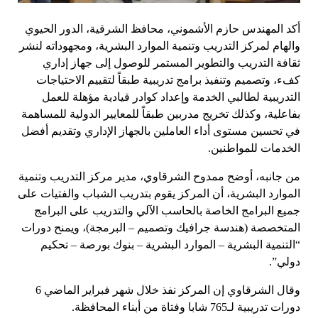
أكد المهندس حازم الأشموني، محافظ الشرقية، الدور الحيوي
والهام لمركز التدريب وتنمية الموارد البشرية، ومجهوداته لنشر
ثقافة التدريب والتطوير المستمر للوصول إلى جهاز إداري
كفء، وتصميم وتنفيذ برامج تدريبية طبقاً لتقييم الاحتياجات
التدريبية لطالبي الخدمة وإعداد كوادر قيادية مؤهلة للعمل
بفاعلية، وكذلك تخريج مدربين طبقاً للمعايير الدولية للمساهمة
في تحسين مستوى أداء العاملين بالجهاز الإداري وتقديم أفضل
الخدمات للمواطنين.
من جانبه، أوضح ممدوح الشرقاوي، مدير مركز التدريب وتنمية
الموارد البشرية، أن المركز يقوم بتدريب الشباب والفتيات على
جميع البرامج الخاصة بالحاسب الآلي والتدريب على البرامج
المتخصصة (هندسة جرافيك وتصميم – البرمجة)، ويمنح دورات
“التنمية البشرية – الموارد البشرية – بنوك بورصة – تحكيم
دولي”.
وقال الشرقاوي إن المركز نفذ خلال شهر فبراير الماضي 6
دورات تدريبية لـ765 شابا وفتاة من أبناء المحافظة.