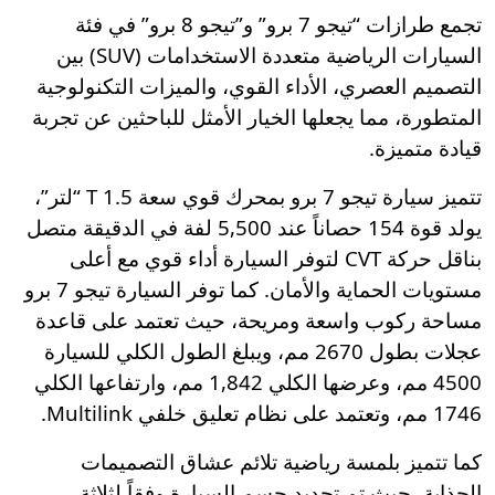
تجمع طرازات “تيجو 7 برو” و”تيجو 8 برو” في فئة
السيارات الرياضية متعددة الاستخدامات (SUV) بين
التصميم العصري، الأداء القوي، والميزات التكنولوجية
المتطورة، مما يجعلها الخيار الأمثل للباحثين عن تجربة
قيادة متميزة.
تتميز سيارة تيجو 7 برو بمحرك قوي سعة 1.5 T “لتر”،
يولد قوة 154 حصاناً عند 5,500 لفة في الدقيقة متصل
بناقل حركة CVT لتوفر السيارة أداء قوي مع أعلى
مستويات الحماية والأمان. كما توفر السيارة تيجو 7 برو
مساحة ركوب واسعة ومريحة، حيث تعتمد على قاعدة
عجلات بطول 2670 مم، ويبلغ الطول الكلي للسيارة
4500 مم، وعرضها الكلي 1,842 مم، وارتفاعها الكلي
1746 مم، وتعتمد على نظام تعليق خلفي Multilink.
كما تتميز بلمسة رياضية تلائم عشاق التصميمات
الجذابة، حيث تم تحديد جسم السيارة وفقاً لثلاثة