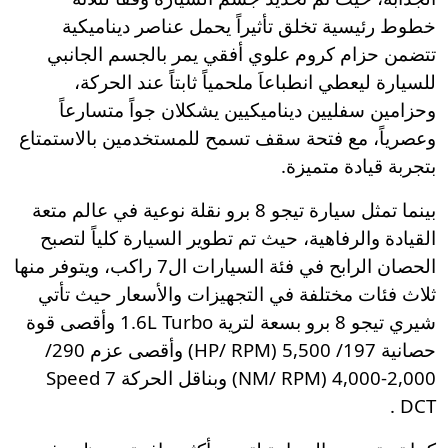
خطوط رئيسية تخلق تأثيراً يحمل عناصر ديناميكية
تتضمن حزام كروم علوي أفقي يمر بالجسم الجانبي
للسيارة ليعطي انطباعاَ ملحمياً ثابتاً عند الحركة،
وحزامين سفليين ديناميكيين يشكلان جواً متسارعاً
وعصرياً، مع فتحة سقف تسمح للمستخدمين بالاستمتاع
بتجربة قيادة متميزة.
بينما تمثل سيارة تيجو 8 برو نقلة نوعية في عالم متعة
القيادة والرفاهية، حيث تم تطوير السيارة كلياً لتصبح
الحصان الرابح في فئة السيارات ال7 راكب، ويتوفر منها
ثلاث فئات مختلفة في التجهيزات والأسعار حيث تأتي
شيري تيجو 8 برو بسعة لترية 1.6L Turbo وأقصى قوة
حصانية 197/ 5,500 (HP/ RPM) وأقصى عزم 290/
2,000-4,000 (NM/ RPM) وبناقل الحركة 7 Speed
DCT .