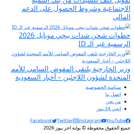
الاجتماعية وشروط الحصول على الدعم
المالي
خطوات شحن شدات ببجي موبايل 2026
الرسمية عبر الـ ID
وزير الخارجية يلتقي المفوض السامي للأمم
المتحدة لشؤون اللاجئين – أخبار السعودية
سياسة الخصوصية
اتصل بنا
من نحن
إيجي 24 نيوز
Social Links
Facebook
Twitter
Instagram
YouTube
جميع الحقوق محفوظة © بوابة اخر نيوز 2026