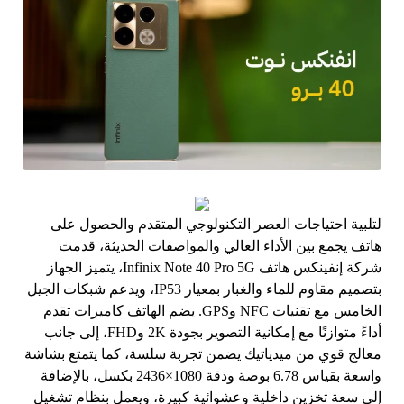
لتلبية احتياجات العصر التكنولوجي المتقدم والحصول على
هاتف يجمع بين الأداء العالي والمواصفات الحديثة، قدمت
شركة إنفينكس هاتف Infinix Note 40 Pro 5G، يتميز الجهاز
بتصميم مقاوم للماء والغبار بمعيار IP53، ويدعم شبكات الجيل
الخامس مع تقنيات NFC وGPS. يضم الهاتف كاميرات تقدم
أداءً متوازنًا مع إمكانية التصوير بجودة 2K وFHD، إلى جانب
معالج قوي من ميدياتيك يضمن تجربة سلسة، كما يتمتع بشاشة
واسعة بقياس 6.78 بوصة ودقة 1080×2436 بكسل، بالإضافة
إلى سعة تخزين داخلية وعشوائية كبيرة، ويعمل بنظام تشغيل