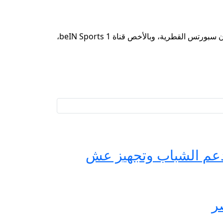
أما بالنسبة للقنوات التي ستنقل هذا اللقاء، فستكون مباراة ريال بيتيس وريال مدريد متاحة للمشاهدة عبر شبكة قنوات بي إن سبورتس القطرية، وبالأخص قناة beIN Sports 1،
حة مصر لدعم الشباب وتجهيز عش