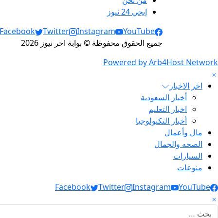
من نحن
إيجي 24 نيوز
Social Links
Facebook
Twitter
Instagram
YouTube
جميع الحقوق محفوظة © بوابة اخر نيوز 2026
Powered by Arb4Host Network
اخر الاخبار
أخبار السعودية
اخبار التعليم
أخبار التكنولوجيا
مال وأعمال
الصحه والجمال
السيارات
منوعات
Social Link
Facebook
Twitter
Instagram
YouTube
لبحث عن: