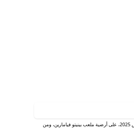
ستقام مباراة ريال بيتيس ضد ريال مدريد ضمن منافسات الدوري الإسباني لموسم 2024-2025 يوم السبت الموافق 1 مارس 2025، على أرضية ملعب بينيتو فيامارين، ومن