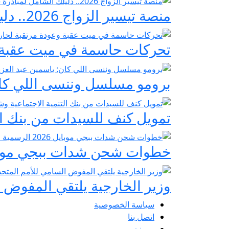
منصة تيسير الزواج 2026.. دليلك الشامل لمبادرة «فرحة مصر» لدعم تجهيز العرائس
تحركات حاسمة في ميت عقبة و
برومو مسلسل وننسى اللي كان:
تمويل كنف للسيدات من بنك ال
خطوات شحن شدات ببجي موبايل 2026 الرسمية عبر
وزير الخارجية يلتقي المفوض ا
سياسة الخصوصية
اتصل بنا