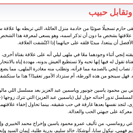
 وتقابل حبيب
قى حازم تسجيلًا صوتيًا من خادمة منزل العائلة، التي تربطه بها علاقة سر
علاقتها بشخص ما دون أن تذكر اسمه، وهو يسعى لمعرفة هذا الشخص. 
لأفضل أن يبتعدا، مبديًا قلقه على حياتهما إذا اكتُشفت العلاقة.
 إنجي أثناء وجودهما معًا في ملهى ليلي أنه على علاقة بفتاة أخرى، 
 تقول له فيها إنها تحبه ولا تستطيع العيش بدونه، مهددة إياه بالانتحار. ير
. تصاب إنجي بالصدمة مما قرأته، وتطلب منه مغادرة الملهى، مما يضع 
هل سينجو من هذه الورطة، أم ستزداد الأمور تعقيدًا؟ هذا ما ستكشفه ا
لثاني بين محمود ياسين جونيور وياسمين عبد العزيز بعد مسلسل اللي م
ق الرمضاني (2021). والمسلسل تدور أحداثه حول ليل (ياسمين عبد العزيز) التي تترك زو
 لتجد نفسها بعدها غارقة في حب شقيقه. بينما تحاول إخفاء علاقتهما،
 معركة على جبهتي الحب والعدالة.
ي رومانسي، من تأليف عمرو محمود ياسين وإخراج محمد الخبيري وإ
م فهمي، نيكول سابا، أنوشكا، خالد سليم، بدرية طلبة، إيمان السيد وإن