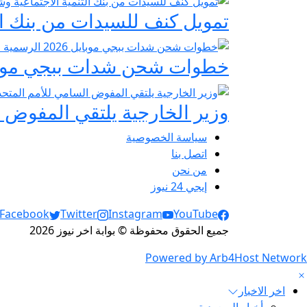
تمويل كنف للسيدات من بنك ال
خطوات شحن شدات ببجي موبايل 2026 الرسمية عبر
وزير الخارجية يلتقي المفوض ا
سياسة الخصوصية
اتصل بنا
من نحن
إيجي 24 نيوز
Social Links
Facebook
Twitter
Instagram
YouTube
جميع الحقوق محفوظة © بوابة اخر نيوز 2026
Powered by Arb4Host Network
اخر الاخبار