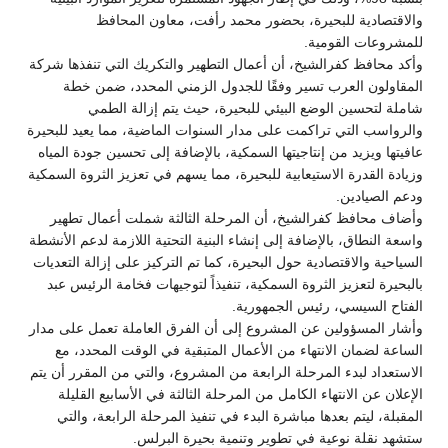
والاقتصادية للبحيرة، بحضور محمد رأفت، معاون المحافظ
للمشروعات القومية.
وأكد محافظ كفرالشيخ، أن أعمال التطهير والتكريك التي تنفذها شركة
المقاولون العرب تسير وفقًا للجدول الزمني المحدد، ضمن خطة
شاملة لتحسين الوضع البيئي للبحيرة، حيث يتم إزالة الطمي
والرواسب التي تراكمت على مدار السنوات الماضية، مما يعيد للبحيرة
عافيتها ويزيد من إنتاجيتها السمكية، بالإضافة إلى تحسين جودة المياه
وزيادة القدرة الاستيعابية للبحيرة، مما يسهم في تعزيز الثروة السمكية
ودعم الصيادين.
وأضاف محافظ كفرالشيخ، أن المرحلة الثالثة شملت أعمال تطهير
واسعة النطاق، بالإضافة إلى إنشاء البنية التحتية اللازمة لدعم الأنشطة
السياحية والاقتصادية حول البحيرة، كما تم التركيز على إزالة التعديات
بالبحيرة لتعزيز الثروة السمكية، تنفيذاً لتوجيهات فخامة الرئيس عبد
الفتاح السيسي، رئيس الجمهورية.
وأشار المسؤولين عن المشروع إلى أن الفرق العاملة تعمل على مدار
الساعة لضمان الانتهاء من الأعمال المتبقية في الوقت المحدد، مع
الاستعداد لبدء المرحلة الرابعة من المشروع، والتي من المقرر أن يتم
الإعلان عن الانتهاء الكامل من المرحلة الثالثة في الأسابيع القليلة
المقبلة، ليتم بعدها مباشرة البدء في تنفيذ المرحلة الرابعة، والتي
ستشهد نقلة نوعية في تطوير وتنمية بحيرة البرلس.