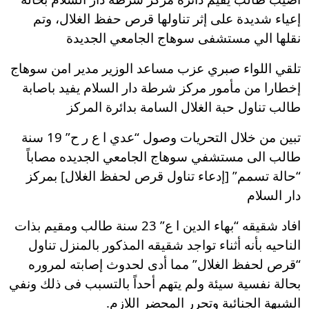
إعياء شديدة على إثر تناولها قرص حفظ الغلال، وتم
نقلها الي مستشفى سوهاج الجامعي الجديدة
تلقي اللواء صبري عزب مساعد الوزير مدير امن سوهاج
إخطارا من مأمور مركز شرطة دار السلام يفيد باصابة
طالب تناول حبة الغلال السامة بدائرة المركز
تبين من خلال التحريات وصول “عدي ا ع ر ح” 19 سنة
طالب الى مستشفي سوهاج الجامعي الجديده مصاباً
“حالة تسمم” [إدعاء تناول قرص لحفظ الغلال] بمركز
دار السلام
افاد شقيقه “بهاء الدين ا ع” 23 سنة طالب ومقيم بذات
الناحيه بأنه أثناء تواجد شقيقه المذكور بالمنزل تناول
“قرص لحفظ الغلال” مما أدى لحدوث إصابته لمروره
بحالة نفسية سيئة ولم يتهم أحداً بالتسبب فى ذلك ونفي
الشبهة الجنائية وتحرر المحضر اللازم.