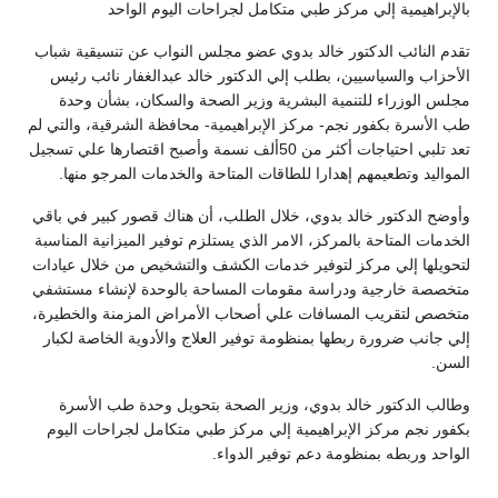
بالإبراهيمية إلي مركز طبي متكامل لجراحات اليوم الواحد
تقدم النائب الدكتور خالد بدوي عضو مجلس النواب عن تنسيقية شباب
الأحزاب والسياسيين، بطلب إلي الدكتور خالد عبدالغفار نائب رئيس
مجلس الوزراء للتنمية البشرية وزير الصحة والسكان، بشأن وحدة
طب الأسرة بكفور نجم- مركز الإبراهيمية- محافظة الشرقية، والتي لم
تعد تلبي احتياجات أكثر من 50ألف نسمة وأصبح اقتصارها علي تسجيل
المواليد وتطعيمهم إهدارا للطاقات المتاحة والخدمات المرجو منها.
وأوضح الدكتور خالد بدوي، خلال الطلب، أن هناك قصور كبير في باقي
الخدمات المتاحة بالمركز، الامر الذي يستلزم توفير الميزانية المناسبة
لتحويلها إلي مركز لتوفير خدمات الكشف والتشخيص من خلال عيادات
متخصصة خارجية ودراسة مقومات المساحة بالوحدة لإنشاء مستشفي
متخصص لتقريب المسافات علي أصحاب الأمراض المزمنة والخطيرة،
إلي جانب ضرورة ربطها بمنظومة توفير العلاج والأدوية الخاصة لكبار
السن.
وطالب الدكتور خالد بدوي، وزير الصحة بتحويل وحدة طب الأسرة
بكفور نجم مركز الإبراهيمية إلي مركز طبي متكامل لجراحات اليوم
الواحد وربطه بمنظومة دعم توفير الدواء.