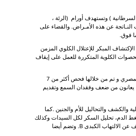
لمبكر للأورام السرطانية ) وتستهدف أورام (الرئة ،
ت النـاتجة عن هذه الأمـراض. والقضاء على
من 9 آلاف و600 مواطن وتهدف المبادرة إلى الإكتشاف المبكر للإعتلال الكلوي المزمن
وات الكلوية المتكررة للعمل على إيقاف
مضيفاً أن مبادرة (السمعيات ) والتى تأتي ضمن مجموعة المبادرات الرئاسية، حرصاً على صحة الطفل المصري و تم من خلالها فحص أكثر من 7
لذين يعانون من ضعف وفقدان السمع وتقديم
صحية الأولية والكشف والتحاليل للأم والجنين .كما
غط الدم، تحليل السكر لكل السيدات وكذلك
خدمات قياس الطول والوزن.بالإضافة إلى تقديم خدمه تحليل الكشف عن بكتيريا الزهرى، وتحليل الكشف عن الالتهاب الكبدى B. وتضم أيضا