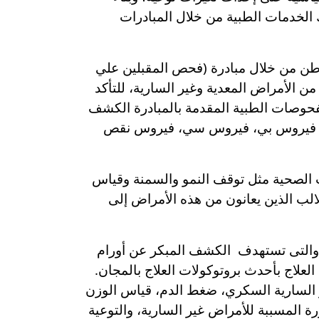
تلك الخدمات الطبية من خلال المبادرات
محمود خلف مدير إدارة الرعاية الأساسية بالمديرية أنه تم فحص أكثر من 5 آلاف و700 مواطن من خلال مبادرة (فحص المقبلين علي
ن الأمراض المعدية وغير السارية، للتأكد
لفحوصات الطبية المقدمة بالمبادرة الكشف
دية فيروس بي، فيروس سي، فيروس نقص
ت الصحية مثل توقف النمو والسمنة وقياس
ارهم بين 6 سنوات و 12 عاما ، وسيتم احالة الطلالب الذين يعانون من هذه الأمراض إلى
 المصرية والتى تستهدف الكشف المبكر عن أورام
علاج بأحدث بروتوكولات العلاج بالمجان.
ير السارية السكري، ضغط الدم، قياس الوزن
 المسببة للأمراض غير السارية، والتوعية