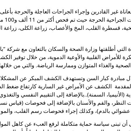
 معاناة غير القادرين وإجراء الجراحات العاجلة والحرجة بأع
الانتظا
مخية، قسطرة القلب، المخ والأعصاب، زراعة الكلى، زراعة ال
ة للأمراض القلبية والأوعية الدموية، من خلال توفير الكش
صحية والغذاء المتوازن وممارسة الرياضة. والتي من خلالها تم فح
ثر من 800 مُسن من خلال مبادرة كبار السن وتستهدف الكشف المبكر عن 
مقدمة الكشف عن الأمراض غير السارية كارتفاع ضغط الدم
(الأنيميا، السمنة)..بالإضافة إلى التقييم النفسي والتغذو
لنظر، والفم والأسنان بالإضافة إلى فحوصات (قياس نسبة
عشوائي بالدم)، وكذلك إجراء فحوصات رسم القلب، والمو
ى أن تبنى سياسة حماية متكاملة لرفع العبء عن كاهل الموا