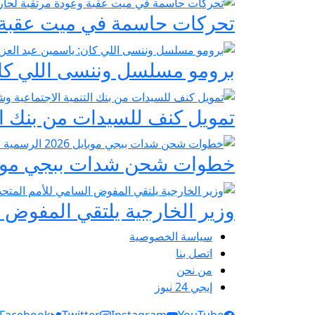
تحركات حاسمة في ميت عقبة و
برومو مسلسل وننسى اللي كان:
تمويل كنف للسيدات من بنك ال
خطوات شحن شدات ببجي موبايل 2026 الرسمية عبر
وزير الخارجية يلتقي المفوض ا
سياسة الخصوصية
اتصل بنا
من نحن
إيجي 24 نيوز
Social Links