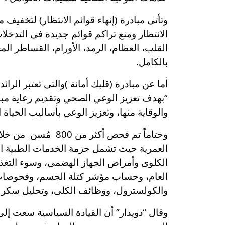
وتأتى مبادرة (إنهاء قوائم الانتظار) لتخفيف
القلب، العظام، الرمد، الأورام، القساطر ال
بالكامل.
“بهدف تعزيز الوعي الصحي وتقديم رعاية مبكر
والوقاية منها، وتعزيز الوعي بأساليب الحياة ال
وختاماً تم فحص أك
العمرية حيث تشمل حزمة الخدمات الطبية ال
الكلوى وأمراض الجهاز الهضمي، وسوء التغذية 
العام، وحساب مؤشر كتلة الجسم، وفحوصات ا
والكولسترول، ووظائف الكلى، وتحليل سكر 
وقال “دويدار” أن القيادة السياسية سعت إل