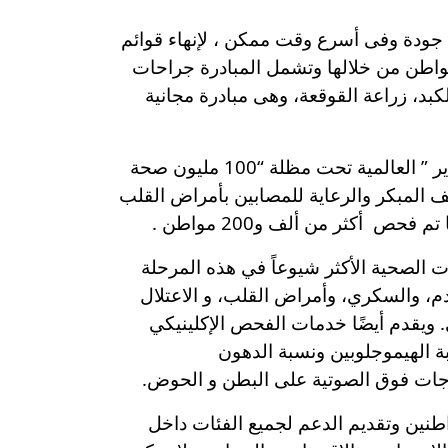
لى جودة وفى أسرع وقت ممكن ، لإنهاء قوائم
ر ومنع تراكم قوائم جديدة فى التدخلات الجراحية الحرجة حيث تم فحص أكثر من 11 ألف و100 مواطن من خلالها وتشمل المبادرة جراحات
كبد، زراعة القوقعة، وهى مبادرة مجانية
أما عن مبادرة (قلبك أمانة )والتى تعتبر الرائدة التي أطلقتها وزارة الصحة والسكان بالتعاون مع شركة “باير ” العالمية تحت مظلة “100 مليون صحة
ف المبكر والرعاية للمصابين بأمراض القلب
ص أكثر من ألف و200 مواطن .
المشكلات الصحية الأكثر شيوعاً في هذه المرحلة
، والسكري، وأمراض القلب، و الاعتلال
ي. ويقدم أيضًا خدمات الفحص الإكلينيكي
 الهيموجلوبين ونسبة الدهون
جات فوق الصوتية على البطن و الحوض.
طنين وتقديم الدعم لجميع الفئات داخل