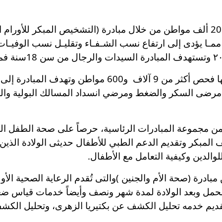
كما أضاف “خلف” أنه تم فحص ما يقرب من 20 ألف مواطن من خلال مبادرة (التشخيص ا
ا ممـا يؤدى إلى ارتفاع نسب الشـفـاء وتقليـل نسب الوفيـا
أما عن مبادرة (الاعتلال الكلوى ) تم من خلالها فحص أكثر 
ضى السكر والضغط ومرضي انسداد المسالك البولية والحص
 الكشف المبكر وتقديم الدعم الطبي للأطفال حديثى الولادة ا
لوالدين وكيفية التعامل مع الأطفال.
 من ألف و600 سيدة ضمن مبادرة (صحة الأم والجنين )والتى تُقدم الرعاية ال
 الحمل وبعد الولادة لمدة شهر ونصف وأيضاً خدمات قياس ض