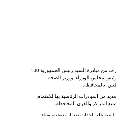
أعلن الدكتور عمرو دويدار وكيل وزارة الصحة بسوهاج عن فحص 181 ألف 814 مواطن ضمن “10” مبادرات من مبادرة السيد رئيس الجمهورية 100
 رئيس مجلس الوزراء ووزير الصحة
طنين بالمحافظة.
ديد من المبادرات الرئاسية بها للإهتمام
يع المراكز والقرى المحافظة.
سية على إحداث تغيرات نوعية، وبناء