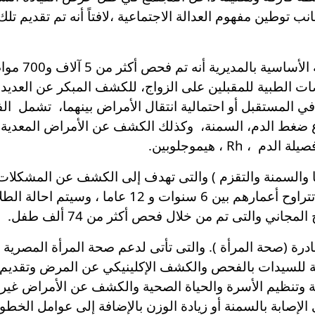
جانب توطين مفهوم العدالة الاجتماعية ،لافتاً أنه تم تقديم 
وقال الدكتور 
ات الطبية للمقبلين على الزواج، للكشف المبكر عن العديد م
في المستقبل أو احتمالية انتقال الأمراض بينهما، تشمل ا
فاع ضغط الدم، السمنة، وكذلك الكشف عن الأمراض المع
Rh ، هيموجلوبين.
يا والسمنة والتقزم ) والتى تهدف إلى الكشف عن المشكلا
الوزن وفقر الدم بين أطفال المدارس الذين تتراوح أعم
جاني والتى تم من خلال فحص أكثر من 74 ألف طفل.
 ألف سيدة خلال مبادرة (صحة المرأة ). والتى تأتى لدعم صحة المرأة
ية للسيدات بالفحص والكشف الإكلينيكي عن المرض وتقديم ال
ابية وتنظيم الأسرة والحياة الصحية والكشف عن الأمراض غ
صابة بالسمنة أو زيادة الوزن بالإضافة إلى عوامل الخطورة