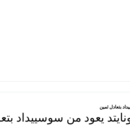
داد بتعادل ثمين
ونايتد يعود من سوسييداد بتع