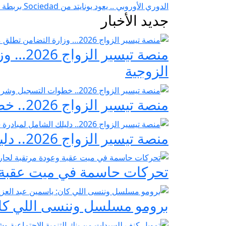
الدوري الأوروبي .. يعود يونايتد من Sociedad بربطة عنق الثمينة
جديد الأخبار
منصة ت
الزوجية
منصة تيسير الزواج 2026.. خطوات التسجيل وشروط مبادرة فرحة مصر
منصة تيسير الزواج 2026.. دليلك الشامل لمبادرة «فرحة مصر» لدعم تجهيز العرائس
تحركات حاسمة في ميت عقبة و
برومو مسلسل وننسى اللي كان: