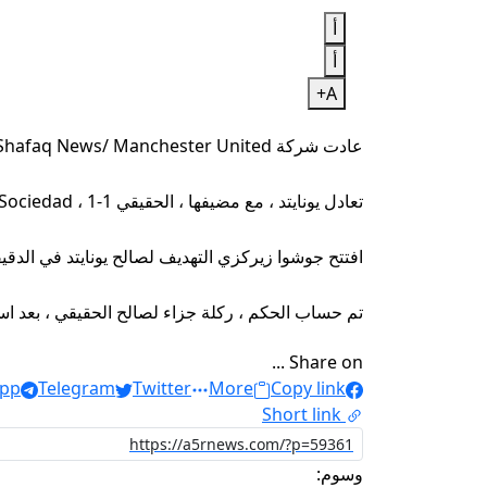
أ
أ
A+
عادت شركة Shafaq News/ Manchester United من إسبانيا ، مع ربطة عنق ثمينة ، يوم الخميس ، للجولة السادسة عشرة من الدوري الأوروبي.
تعادل يونايتد ، مع مضيفها ، الحقيقي Sociedad ، 1-1 في المرحلة الأولى من نهائي الدوري الأوروبي.
افتتح جوشوا زيركزي التهديف لصالح يونايتد في الدقيقة 57 ، قبل أن يجتاز Sociedad عبر McCill Ouarzabal ، من ركلة جزاء في الدقي
تم حساب الحكم ، ركلة جزاء لصالح الحقيقي ، بعد استخدا
Share on ...
pp
Telegram
Twitter
More
Copy link
Short link
وسوم: