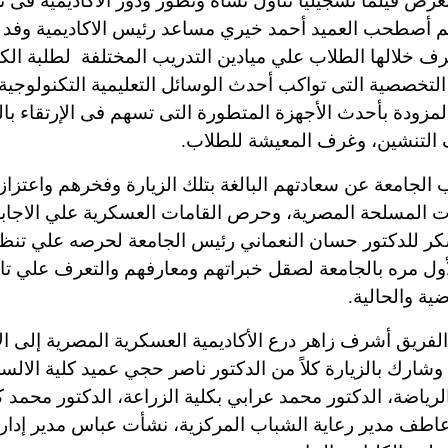
عرض فيلماً تسجيلياً تناول نشأة وتطور ودور الأكاديمية فى ت
م أصطحب العميد أحمد خيري مساعد رئيس الاكاديمية وفد 
عرف خلالها الطلاب علي ميادين التدريب المختلفة لطلبة الكلي
التخصصية التى تواكب أحدث الوسائل التعليمية التكنولوجية، 
لمزودة بأحدث الأجهزة المتطورة التى تسهم فى الإرتقاء بالق
التنشين، وغرف المعيشة للطلاب.
الجامعة عن سعادتهم البالغة بتلك الزيارة وفخرهم واعتزا
ت المسلحة المصرية، وحرص القامات العسكرية علي الاجاب
كر للدكتور حسان النعماني رئيس الجامعة لحرصه علي تنظي
أول مره بالجامعة لصقل خبراتهم ومعارفهم والتعرف علي تار
ية والحالية.
لفريق أشرف زاهر درع الأكاديمية العسكرية المصرية إلى ال
وشارك بالزيارة كلاً من الدكتور ناصر حجي عميد كلية الالس
الرياضة، الدكتور محمد عرابي بكلية الزراعة، الدكتور محم
د عاطف مدير رعاية الشباب المركزية، نشأت عباس مدير إدار