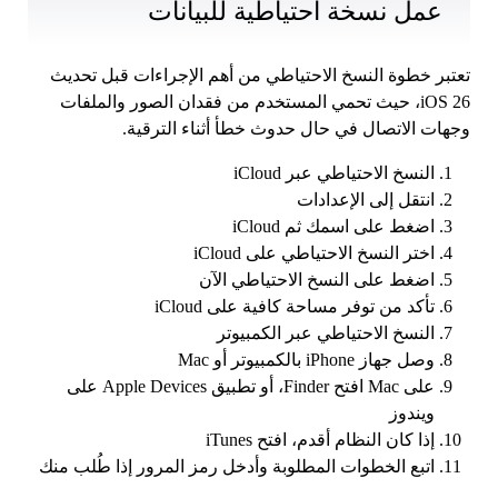
عمل نسخة احتياطية للبيانات
تعتبر خطوة النسخ الاحتياطي من أهم الإجراءات قبل تحديث
iOS 26، حيث تحمي المستخدم من فقدان الصور والملفات
وجهات الاتصال في حال حدوث خطأ أثناء الترقية.
النسخ الاحتياطي عبر iCloud
انتقل إلى الإعدادات
اضغط على اسمك ثم iCloud
اختر النسخ الاحتياطي على iCloud
اضغط على النسخ الاحتياطي الآن
تأكد من توفر مساحة كافية على iCloud
النسخ الاحتياطي عبر الكمبيوتر
وصل جهاز iPhone بالكمبيوتر أو Mac
على Mac افتح Finder، أو تطبيق Apple Devices على
ويندوز
إذا كان النظام أقدم، افتح iTunes
اتبع الخطوات المطلوبة وأدخل رمز المرور إذا طُلب منك