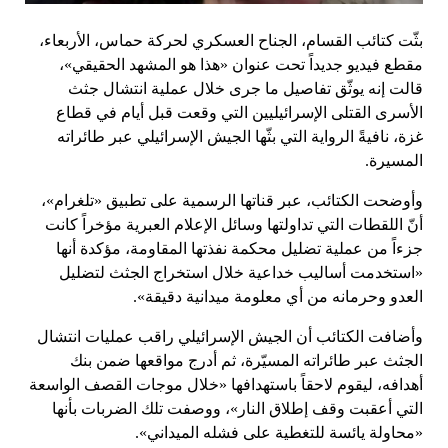
بثّت كتائب القسام، الجناح العسكري لحركة حماس، الأربعاء،
مقطع فيديو جديداً تحت عنوان «هذا هو المشهد الحقيقي»،
قالت إنه يوثّق تفاصيل ما جرى خلال عملية انتشال جثث
الأسرى القتلى الإسرائيليين التي وقعت قبل أيام في قطاع
غزة، نافيةً الرواية التي بثّها الجيش الإسرائيلي عبر طائراته
المسيرة.
وأوضحت الكتائب، عبر قناتها الرسمية على تطبيق «تلغرام»،
أنّ اللقطات التي تداولتها وسائل الإعلام العبرية مؤخراً كانت
جزءاً من عملية تضليل محكمة نفذتها المقاومة، مؤكدة أنها
«استخدمت أساليب خداعية خلال استخراج الجثث لتضليل
العدو وحرمانه من أي معلومة ميدانية دقيقة».
وأضافت الكتائب أن الجيش الإسرائيلي راقب عمليات انتشال
الجثث عبر طائراته المسيّرة، ثم أدرج مواقعها ضمن بنك
أهدافه، ليقوم لاحقاً باستهدافها «خلال موجات القصف الواسعة
التي أعقبت وقف إطلاق النار»، ووصفت تلك الضربات بأنها
«محاولة يائسة للتغطية على فشله الميداني».