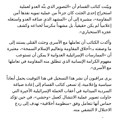
وبيّنت كتائب القسام أن «التصوير الذي بثّه العدو لعملية
استخراج إحدى الجثث كان جزءاً من عملية تمويه نفذها أمن
المقاومة»، مشيرة إلى أن «المشهد الذي صدّقه العدو واستغله
إعلامياً لم يكن حقيقياً، بل مشهداً مكرساً لخداعه وكشف
عجزه الاستخباري».
وأكدت الكتائب أن تعاملها مع الأسرى وجثث القتلى يستند إلى
ما وصفته بـ«أخلاق المقاومة وتعاليم الإسلام السمحة»، معتبرة
أن «الممارسات الإسرائيلية العدوانية لا يمكن أن تستوعب
مفهوم الكرامة الإنسانية الذي تنطلق منه المقاومة في تعاملها
مع الأسرى».
يرى مراقبون أن نشر هذا التسجيل في هذا التوقيت يحمل أبعاداً
سياسية وإعلامية، إذ تسعى كتائب القسام إلى إعادة صياغة
السردية الميدانية في أعقاب الحملة الإسرائيلية الأخيرة التي
حاولت تصوير عملية الانتشال كعمل «وحشي»، في حين تؤكد
حماس أنها تتعامل وفق «منظومة أخلاقية» تهدف إلى ردع
الاحتلال لا التشفي منه.